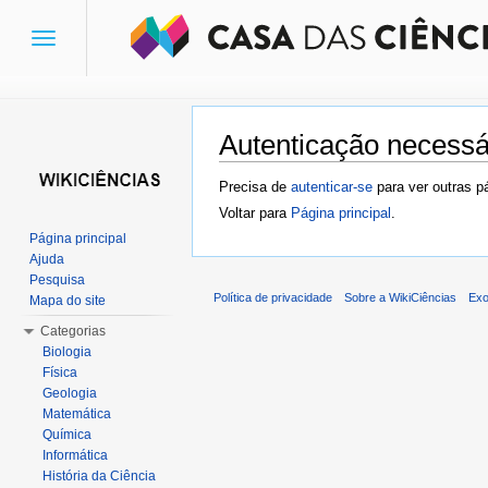
Toggle
navigation
Autenticação necessá
Ir para:
navegação
,
pesquisa
Precisa de
autenticar-se
para ver outras p
Voltar para
Página principal
.
Página principal
Ajuda
Pesquisa
Política de privacidade
Sobre a WikiCiências
Exo
Mapa do site
Categorias
Biologia
Física
Geologia
Matemática
Química
Informática
História da Ciência