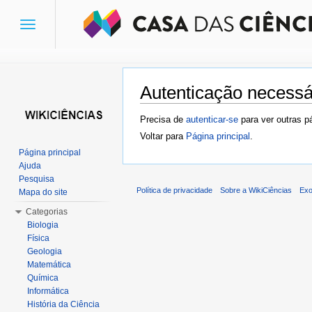
Toggle
navigation
Autenticação necessá
Ir para:
navegação
,
pesquisa
Precisa de
autenticar-se
para ver outras p
Voltar para
Página principal
.
Página principal
Ajuda
Pesquisa
Política de privacidade
Sobre a WikiCiências
Exo
Mapa do site
Categorias
Biologia
Física
Geologia
Matemática
Química
Informática
História da Ciência