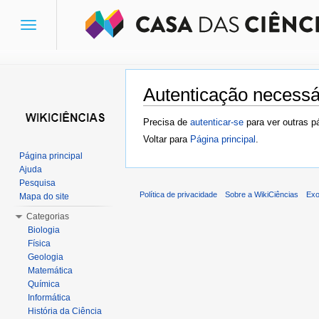
Toggle
navigation
Autenticação necessá
Ir para:
navegação
,
pesquisa
Precisa de
autenticar-se
para ver outras p
Voltar para
Página principal
.
Página principal
Ajuda
Pesquisa
Política de privacidade
Sobre a WikiCiências
Exo
Mapa do site
Categorias
Biologia
Física
Geologia
Matemática
Química
Informática
História da Ciência