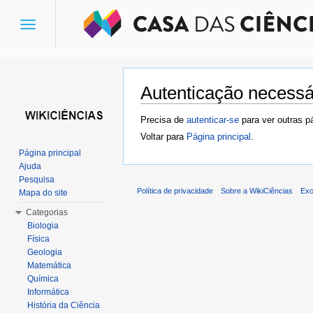
Toggle
navigation
Autenticação necessá
Ir para:
navegação
,
pesquisa
Precisa de
autenticar-se
para ver outras p
Voltar para
Página principal
.
Página principal
Ajuda
Pesquisa
Política de privacidade
Sobre a WikiCiências
Exo
Mapa do site
Categorias
Biologia
Física
Geologia
Matemática
Química
Informática
História da Ciência