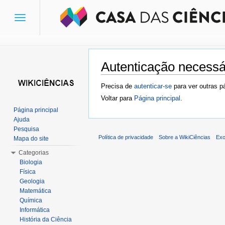
Toggle
navigation
Autenticação necessá
Ir para:
navegação
,
pesquisa
Precisa de
autenticar-se
para ver outras p
Voltar para
Página principal
.
Página principal
Ajuda
Pesquisa
Política de privacidade
Sobre a WikiCiências
Exo
Mapa do site
Categorias
Biologia
Física
Geologia
Matemática
Química
Informática
História da Ciência