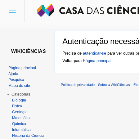
Toggle
navigation
Autenticação necessá
Ir para:
navegação
,
pesquisa
Precisa de
autenticar-se
para ver outras p
Voltar para
Página principal
.
Página principal
Ajuda
Pesquisa
Política de privacidade
Sobre a WikiCiências
Exo
Mapa do site
Categorias
Biologia
Física
Geologia
Matemática
Química
Informática
História da Ciência