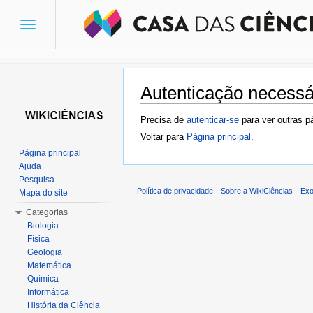
Toggle
navigation
Autenticação necessá
Ir para:
navegação
,
pesquisa
Precisa de
autenticar-se
para ver outras p
Voltar para
Página principal
.
Página principal
Ajuda
Pesquisa
Política de privacidade
Sobre a WikiCiências
Exo
Mapa do site
Categorias
Biologia
Física
Geologia
Matemática
Química
Informática
História da Ciência