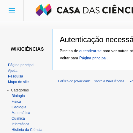
Toggle
navigation
Autenticação necessá
Ir para:
navegação
,
pesquisa
Precisa de
autenticar-se
para ver outras p
Voltar para
Página principal
.
Página principal
Ajuda
Pesquisa
Política de privacidade
Sobre a WikiCiências
Exo
Mapa do site
Categorias
Biologia
Física
Geologia
Matemática
Química
Informática
História da Ciência