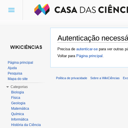
Toggle
navigation
Autenticação necessá
Ir para:
navegação
,
pesquisa
Precisa de
autenticar-se
para ver outras p
Voltar para
Página principal
.
Página principal
Ajuda
Pesquisa
Política de privacidade
Sobre a WikiCiências
Exo
Mapa do site
Categorias
Biologia
Física
Geologia
Matemática
Química
Informática
História da Ciência