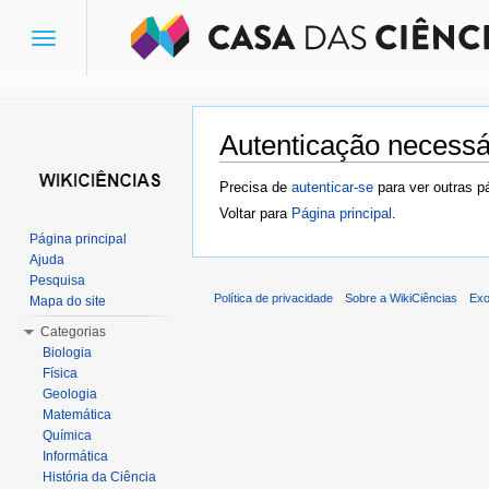
Toggle
navigation
Autenticação necessá
Ir para:
navegação
,
pesquisa
Precisa de
autenticar-se
para ver outras p
Voltar para
Página principal
.
Página principal
Ajuda
Pesquisa
Política de privacidade
Sobre a WikiCiências
Exo
Mapa do site
Categorias
Biologia
Física
Geologia
Matemática
Química
Informática
História da Ciência