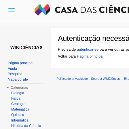
Toggle
navigation
Autenticação necessá
Ir para:
navegação
,
pesquisa
Precisa de
autenticar-se
para ver outras p
Voltar para
Página principal
.
Página principal
Ajuda
Pesquisa
Política de privacidade
Sobre a WikiCiências
Exo
Mapa do site
Categorias
Biologia
Física
Geologia
Matemática
Química
Informática
História da Ciência