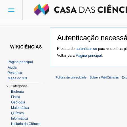
Toggle
navigation
Autenticação necessá
Ir para:
navegação
,
pesquisa
Precisa de
autenticar-se
para ver outras p
Voltar para
Página principal
.
Página principal
Ajuda
Pesquisa
Política de privacidade
Sobre a WikiCiências
Exo
Mapa do site
Categorias
Biologia
Física
Geologia
Matemática
Química
Informática
História da Ciência