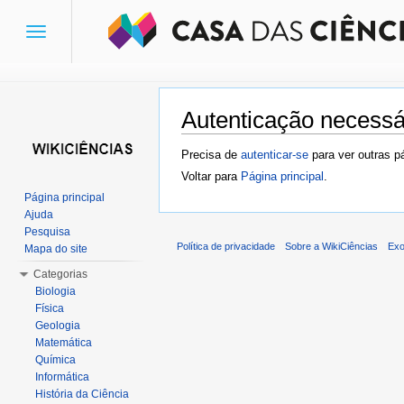
Toggle
navigation
Autenticação necessá
Ir para:
navegação
,
pesquisa
Precisa de
autenticar-se
para ver outras p
Voltar para
Página principal
.
Página principal
Ajuda
Pesquisa
Política de privacidade
Sobre a WikiCiências
Exo
Mapa do site
Categorias
Biologia
Física
Geologia
Matemática
Química
Informática
História da Ciência