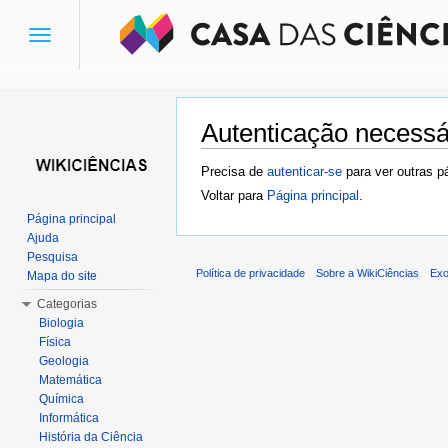
Toggle
navigation
Autenticação necessá
Ir para:
navegação
,
pesquisa
Precisa de
autenticar-se
para ver outras p
Voltar para
Página principal
.
Página principal
Ajuda
Pesquisa
Política de privacidade
Sobre a WikiCiências
Exo
Mapa do site
Categorias
Biologia
Física
Geologia
Matemática
Química
Informática
História da Ciência