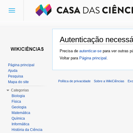
Toggle
navigation
Autenticação necessá
Ir para:
navegação
,
pesquisa
Precisa de
autenticar-se
para ver outras p
Voltar para
Página principal
.
Página principal
Ajuda
Pesquisa
Política de privacidade
Sobre a WikiCiências
Exo
Mapa do site
Categorias
Biologia
Física
Geologia
Matemática
Química
Informática
História da Ciência