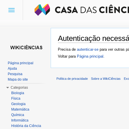
Toggle
navigation
Autenticação necessá
Ir para:
navegação
,
pesquisa
Precisa de
autenticar-se
para ver outras p
Voltar para
Página principal
.
Página principal
Ajuda
Pesquisa
Política de privacidade
Sobre a WikiCiências
Exo
Mapa do site
Categorias
Biologia
Física
Geologia
Matemática
Química
Informática
História da Ciência