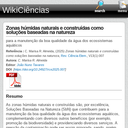
WikiCiências
Zonas húmidas naturais e construídas como
soluções baseadas na natureza
para a manutenção da boa qualidade da água dos ecossistemas
aquáticos
Referência :
C. Marisa R. Almeida, (2025)
Zonas húmidas naturais e construídas
como soluções baseadas na natureza
,
Rev. Ciência Elem.
, V13(1):007
Autora
:
C. Marisa R. Almeida
Editor
:
João Nuno Tavares
DOI
:
[
https://doi.org/10.24927/rce2025.007
]
Resumo
As zonas húmidas naturais e construídas são, por excelência,
Soluções Baseadas na Natureza (SbN) que contribuem para a
manutenção da boa qualidade da água dos ecossistemas aquáticos,
complementando com diversos outros benefícios (por exemplo,
promoção da biodiversidade) e providenciando diversos serviços. A
pressão da contaminação pode ser assim minorada, sendo, porém,