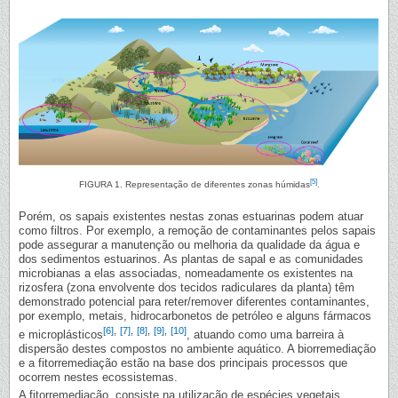
[5]
FIGURA 1. Representação de diferentes zonas húmidas
.
Porém, os sapais existentes nestas zonas estuarinas podem atuar
como filtros. Por exemplo, a remoção de contaminantes pelos sapais
pode assegurar a manutenção ou melhoria da qualidade da água e
dos sedimentos estuarinos. As plantas de sapal e as comunidades
microbianas a elas associadas, nomeadamente os existentes na
rizosfera (zona envolvente dos tecidos radiculares da planta) têm
demonstrado potencial para reter/remover diferentes contaminantes,
por exemplo, metais, hidrocarbonetos de petróleo e alguns fármacos
[6]
,
[7]
,
[8]
,
[9]
,
[10]
e microplásticos
, atuando como uma barreira à
dispersão destes compostos no ambiente aquático. A biorremediação
e a fitorremediação estão na base dos principais processos que
ocorrem nestes ecossistemas.
A fitorremediação, consiste na utilização de espécies vegetais