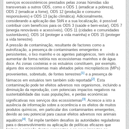
serviços ecossistémicos prestados pelas zonas húmidas são
transversais a outros ODS, como o ODS 1 (erradicar a pobreza),
ODS 2 (erradicar a fome), ODS 12 (produção e consumo
responsáveis) e ODS 13 (ação climática). Adicionalmente,
considerando a aplicação das SbN e a sua localização, é possível
contribuir com benefícios para os ODS 3 (saúde e bem-estar), ODS 7
(energia renováveis e acessíveis), ODS 11 (cidades e comunidades
sustentáveis), ODS 14 (proteger a vida marinha) e ODS 15 (proteger
a vida terrestre).
A pressão de contaminação, resultante de factores como a
eutrofização, a presença de contaminantes emergentes e
persistentes, o lixo marinho e os agentes patogénicos, tem vindo a
aumentar de forma notória nos ecossistemas marinhos e de água
doce. As zonas costeiras e os estuários constituem, por exemplo,
alguns dos ecossistemas mais afetados pelos microplásticos (MPs)
[1]
provenientes, sobretudo, de fontes terrestres
e a presença de
[2]
fármacos em estuários tem também sido reportada
. Esta
contaminação pode ter efeitos adversos nos organismos, incluindo a
diminuição da reprodução, com potenciais impactos negativos na
sustentabilidade das suas populações, e perdas económicas
[3]
significativas nos serviços dos ecossistemas
. Acresce a isto a
ausência de informação sobre a ocorrência e os efeitos de muitos
produtos químicos, em particular dos contaminantes emergentes,
devido ao seu potencial para causar efeitos adversos nos animais
[4]
aquáticos
. Tal impõe também desafios às autoridades reguladoras
para o desenvolvimento ou aplicação de políticas eficazes que