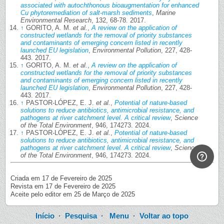
associated with autochthonous bioaugmentation for enhanced
Cu phytoremediation of salt-marsh sediments
,
Marine
Environmental Research
, 132, 68-78. 2017.
↑
GORITO, A. M.
et al.
,
A review on the application of
constructed wetlands for the removal of priority substances
and contaminants of emerging concern listed in recently
launched EU legislation
,
Environmental Pollution
, 227, 428-
443. 2017.
↑
GORITO, A. M.
et al.
,
A review on the application of
constructed wetlands for the removal of priority substances
and contaminants of emerging concern listed in recently
launched EU legislation
,
Environmental Pollution
, 227, 428-
443. 2017.
↑
PASTOR-LÓPEZ, E. J.
et al.
,
Potential of nature-based
solutions to reduce antibiotics, antimicrobial resistance, and
pathogens at river catchment level. A critical review
,
Science
of the Total Environment
, 946, 174273. 2024.
↑
PASTOR-LÓPEZ, E. J.
et al.
,
Potential of nature-based
solutions to reduce antibiotics, antimicrobial resistance, and
pathogens at river catchment level. A critical review
,
Science
of the Total Environment
, 946, 174273. 2024.
Criada em 17 de Fevereiro de 2025
Revista em 17 de Fevereiro de 2025
Aceite pelo editor em 25 de Março de 2025
Início
·
Pesquisa
·
Menu
·
Voltar ao topo