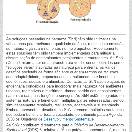
As soluções baseadas na natureza (SbN) têm sido utilizadas há
vários anos para melhorar a qualidade da água, reduzindo a emissão
de matéria orgânica e nutrientes no meio aquático. Recentemente,
estas soluções têm sido também implementadas para mitigar a
disseminação de contaminantes persistentes e emergentes. As SbN
não se limitam a ser uma infraestrutura verde, sendo definidas como
“soluções vivas” inspiradas na natureza para enfrentar os vários
desafios societais de forma eficiente quer em termos de recursos
quer adaptabilidade, proporcionando simultaneamente benefícios
económicos, sociais e ambientais. De facto, as SbN são soluções de
engenharia concebidas para incorporar mais natureza nos ambientes
urbanos, recreativos e marítimos, tirando partido dos ecossistemas
naturais e das suas funções e serviços. As SbN estão integradas nos
sistemas naturais e beneficiam múltiplas partes interessadas, sendo
simultaneamente rentáveis, resilientes, adaptáveis e sustentáveis.
Embora apresentem desafios, as SbN oferecem múltiplas vantagens
que podem beneficiar toda a sociedade, contribuindo para a Agenda
2030 os Objetivos de
Desenvolvimento Sustentável
.
As SbN contribuem diretamente para o
Objetivo de Desenvolvimento
Sustentável
(ODS) 6, relativo a “Água potável e saneamento”, mas os