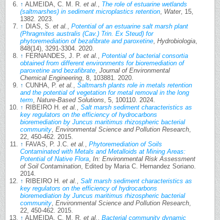
↑
ALMEIDA, C. M. R.
et al.
,
The role of estuarine wetlands
(saltmarshes) in sediment microplastics retention
,
Water
, 15,
1382. 2023.
↑
DIAS, S.
et al.
,
Potential of an estuarine salt marsh plant
(Phragmites australis (Cav.) Trin. Ex Steud) for
phytoremediation of bezafibrate and paroxetine
,
Hydrobiologia
,
848(14), 3291-3304. 2020.
↑
FERNANDES, J. P.
et al.
,
Potential of bacterial consortia
obtained from different environments for bioremediation of
paroxetine and bezafibrate
,
Journal of Environmental
Chemical Engineering
, 8, 103881. 2020.
↑
CUNHA, P.
et al.
,
Saltmarsh plants role in metals retention
and the potential of vegetation for metal removal in the long
term
,
Nature-Based Solutions
, 5, 100110. 2024.
↑
RIBEIRO H.
et al.
,
Salt marsh sediment characteristics as
key regulators on the efficiency of hydrocarbons
bioremediation by Juncus maritimus rhizospheric bacterial
community
,
Environmental Science and Pollution Research
,
22, 450-462. 2015.
↑
FAVAS, P. J.C.
et al.
,
Phytoremediation of Soils
Contaminated with Metals and Metalloids at Mining Areas:
Potential of Native Flora
,
In: Environmental Risk Assessment
of Soil Contamination
, Edited by Maria C. Hernandez Soriano.
2014.
↑
RIBEIRO H.
et al.
,
Salt marsh sediment characteristics as
key regulators on the efficiency of hydrocarbons
bioremediation by Juncus maritimus rhizospheric bacterial
community
,
Environmental Science and Pollution Research
,
22, 450-462. 2015.
↑
ALMEIDA, C. M. R.
et al.
,
Bacterial community dynamic