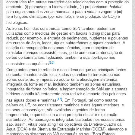
construídas têm outras caraterísticas relacionadas com a proteção do
ambiente: (i) promovem a biodiversidade, (ii) proporcionam
habitat
para organismos das zonas húmidas e para a vida selvagem e (iii)
têm funções climáticas (por exemplo, menor produção de CO
) e
2
hidrológicas.
As zonas húmidas construídas como SbN também podem ser
utilizadas como medidas de gestão em bacias hidrográficas para
reduzir, por exemplo, a entrada de sedimentos, nutrientes e poluentes
em cursos de água, lagos, águas subterrâneas e águas costeiras. A
criação ou recuperação de zonas húmidas, com o objetivo de
reinstalar serviços ecossistémicos, pode aumentar a atenuação de
certos contaminantes, reduzindo também a sua libertação nos
[16]
ecossistemas aquáticos
.
Como anteriormente referido e considerando que as principais fontes
de contaminantes estão localizadas no ambiente terrestre ou nas
zonas costeiras, é imperativo adotar uma abordagem sistémica
integrada da fonte ao mar, incluindo também as zonas estuarinas.
Integradas de forma holística, a implementação de SbN em sistemas
hídricos contribuirá certamente para reduzir o impacto dos poluentes
[17]
nas águas doces e marinhas
. Em Portugal, tal como noutros
países da UE, os ecossistemas marinhos e das águas interiores, e
os seus ecosserviços, são avaliados e geridos de forma
fragmentada, o que dificulta a sua proteção eficaz e exploração
sustentável. As abordagens integradas baseadas nos ecossistemas
são, assim, vitais para atingir os objectivos da Diretiva-Quadro da
Água (DQA) e da Diretiva da Estratégia Marinha (DQEM), elevando e
mantendo os sistemas do NW português ao seu “Bom Estado