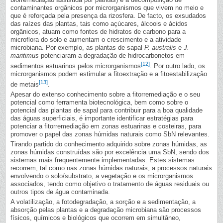
contaminantes orgânicos por microrganismos que vivem no meio e
que é reforçada pela presença da rizosfera. De facto, os exsudados
das raízes das plantas, tais como açúcares, álcoois e ácidos
orgânicos, atuam como fontes de hidratos de carbono para a
microflora do solo e aumentam o crescimento e a atividade
microbiana. Por exemplo, as plantas de sapal
P. australis
e
J.
maritimus
potenciaram a degradação de hidrocarbonetos em
[12]
sedimentos estuarinos pelos microrganismos
. Por outro lado, os
microrganismos podem estimular a fitoextração e a fitoestabilização
[13]
de metais
.
Apesar do extenso conhecimento sobre a fitorremediação e o seu
potencial como ferramenta biotecnológica, bem como sobre o
potencial das plantas de sapal para contribuir para a boa qualidade
das águas superficiais, é importante identificar estratégias para
potenciar a fitorremediação em zonas estuarinas e costeiras, para
promover o papel das zonas húmidas naturais como SbN relevantes.
Tirando partido do conhecimento adquirido sobre zonas húmidas, as
zonas húmidas construídas são por excelência uma SbN, sendo dos
sistemas mais frequentemente implementadas. Estes sistemas
recorrem, tal como nas zonas húmidas naturais, a processos naturais
envolvendo o solo/substrato, a vegetação e os microrganismos
associados, tendo como objetivo o tratamento de águas residuais ou
outros tipos de água contaminada.
A volatilização, a fotodegradação, a sorção e a sedimentação, a
absorção pelas plantas e a degradação microbiana são processos
físicos, químicos e biológicos que ocorrem em simultâneo,