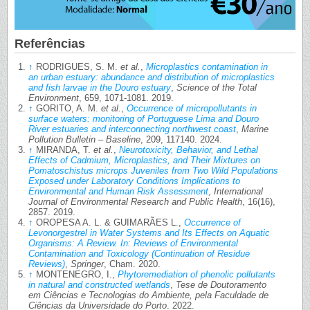
Referências
↑
RODRIGUES, S. M.
et al.
,
Microplastics contamination in
an urban estuary: abundance and distribution of microplastics
and fish larvae in the Douro estuary
,
Science of the Total
Environment
, 659, 1071-1081. 2019.
↑
GORITO, A. M.
et al.
,
Occurrence of micropollutants in
surface waters: monitoring of Portuguese Lima and Douro
River estuaries and interconnecting northwest coast
,
Marine
Pollution Bulletin – Baseline
, 209, 117140. 2024.
↑
MIRANDA, T.
et al.
,
Neurotoxicity, Behavior, and Lethal
Effects of Cadmium, Microplastics, and Their Mixtures on
Pomatoschistus microps Juveniles from Two Wild Populations
Exposed under Laboratory Conditions Implications to
Environmental and Human Risk Assessment
,
International
Journal of Environmental Research and Public Health
, 16(16),
2857. 2019.
↑
OROPESA A. L. & GUIMARÃES L.,
Occurrence of
Levonorgestrel in Water Systems and Its Effects on Aquatic
Organisms: A Review. In: Reviews of Environmental
Contamination and Toxicology (Continuation of Residue
Reviews)
,
Springer
, Cham. 2020.
↑
MONTENEGRO, I.,
Phytoremediation of phenolic pollutants
in natural and constructed wetlands
,
Tese de Doutoramento
em Ciências e Tecnologias do Ambiente, pela Faculdade de
Ciências da Universidade do Porto
. 2022.