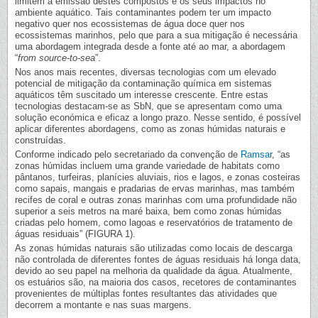
limitem a emissão destes compostos e os seus impactos no
ambiente aquático. Tais contaminantes podem ter um impacto
negativo quer nos ecossistemas de água doce quer nos
ecossistemas marinhos, pelo que para a sua mitigação é necessária
uma abordagem integrada desde a fonte até ao mar, a abordagem
“
from source-to-sea
”.
Nos anos mais recentes, diversas tecnologias com um elevado
potencial de mitigação da contaminação química em sistemas
aquáticos têm suscitado um interesse crescente. Entre estas
tecnologias destacam-se as SbN, que se apresentam como uma
solução económica e eficaz a longo prazo. Nesse sentido, é possível
aplicar diferentes abordagens, como as zonas húmidas naturais e
construídas.
Conforme indicado pelo secretariado da convenção de
Ramsar
, “as
zonas húmidas incluem uma grande variedade de habitats como
pântanos, turfeiras, planícies aluviais, rios e lagos, e zonas costeiras
como sapais, mangais e pradarias de ervas marinhas, mas também
recifes de coral e outras zonas marinhas com uma profundidade não
superior a seis metros na maré baixa, bem como zonas húmidas
criadas pelo homem, como lagoas e reservatórios de tratamento de
águas residuais” (FIGURA 1).
As zonas húmidas naturais são utilizadas como locais de descarga
não controlada de diferentes fontes de águas residuais há longa data,
devido ao seu papel na melhoria da qualidade da água. Atualmente,
os estuários são, na maioria dos casos, recetores de contaminantes
provenientes de múltiplas fontes resultantes das atividades que
decorrem a montante e nas suas margens.