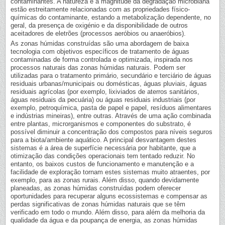
contaminantes. A natureza e a magnitude da degradação microbiana
estão estreitamente relacionadas com as propriedades físico-
químicas do contaminante, estando a metabolização dependente, no
geral, da presença de oxigénio e da disponibilidade de outros
aceitadores de eletrões (processos aeróbios ou anaeróbios).
As zonas húmidas construídas são uma abordagem de baixa
tecnologia com objetivos específicos de tratamento de águas
contaminadas de forma controlada e optimizada, inspirada nos
processos naturais das zonas húmidas naturais. Podem ser
utilizadas para o tratamento primário, secundário e terciário de águas
residuais urbanas/municipais ou domésticas, águas pluviais, águas
residuais agrícolas (por exemplo, lixiviados de aterros sanitários,
águas residuais da pecuária) ou águas residuais industriais (por
exemplo, petroquímica, pasta de papel e papel, resíduos alimentares
e indústrias mineiras), entre outras. Através de uma ação combinada
entre plantas, microrganismos e componentes do substrato, é
possível diminuir a concentração dos compostos para níveis seguros
para a biota/ambiente aquático. A principal desvantagem destes
sistemas é a área de superfície necessária por habitante, que a
otimização das condições operacionais tem tentado reduzir. No
entanto, os baixos custos de funcionamento e manutenção e a
facilidade de exploração tornam estes sistemas muito atraentes, por
exemplo, para as zonas rurais. Além disso, quando devidamente
planeadas, as zonas húmidas construídas podem oferecer
oportunidades para recuperar alguns ecossistemas e compensar as
perdas significativas de zonas húmidas naturais que se têm
verificado em todo o mundo. Além disso, para além da melhoria da
qualidade da água e da poupança de energia, as zonas húmidas