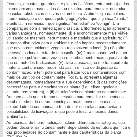
(árvores, arbustos, gramíneas e plantas halófitas, entre outras) e dos
microrganismos associados à sua rizosfera para remover, degradar
ou isolar substâncias nocivas do ambiente. A etimologia da palavra
fitorremediação é composta pelo grego
phyton
, que significa “planta”,
e pelo latim
remedium
, que significa “remediar” ou “corrigir”. Em
comparação com a remediação clássica, a fitorremediação apresenta
várias vantagens, nomeadamente: (i) é economicamente mais viável,
utilizando os mesmos instrumentos e materiais que a agricultura; (ii)
é menos disruptiva para o ambiente e não implica necessariamente
que novas comunidades vegetais recolonizem o local; (iii) não são
necessários locais extra de deposição; (iv) é mais suscetível de ser
aceite pelo público, uma vez que é esteticamente mais agradável do
que os métodos tradicionais; (v) evita a escavação e o transporte do
material contaminado, reduzindo assim o risco de dispersão da
contaminação, e tem potencial para tratar locais contaminados com
mais de um tipo de contaminante. Todavia, apresenta algumas
desvantagens, nomeadamente a sua dependência (i) das condições
necessárias para o crescimento da planta (
i.e.
, clima, geologia,
altitude, temperatura), e (ii) da tolerância da planta ao contaminante.
Acresce ainda que o tempo necessário para remediar os locais no
geral excede o de outras tecnologias mais convencionais e a
solubilidade do contaminante tem de ser controlada para evitar a
possibilidade de lixiviação, o que poderá levar a maiores danos
ambientais.
As técnicas de fitorremediação incluem diferentes estratégias, que
podem decorrer simultaneamente, dependendo da estrutura química e
das propriedades do contaminante e das caraterísticas da planta