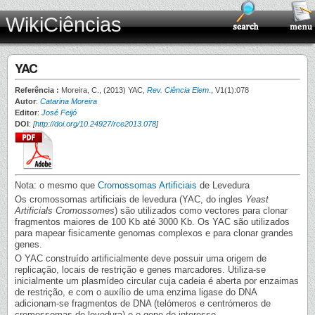
WikiCiências
YAC
Referência :
Moreira, C., (2013) YAC,
Rev. Ciência Elem.
, V1(1):078
Autor
:
Catarina Moreira
Editor
:
José Feijó
DOI
:
[
http://doi.org/10.24927/rce2013.078
]
Nota: o mesmo que
Cromossomas Artificiais
de Levedura
Os cromossomas artificiais de levedura (YAC, do ingles
Yeast
Artificials Cromossomes
) são utilizados como vectores para clonar
fragmentos maiores de 100 Kb até 3000 Kb. Os YAC são utilizados
para mapear fisicamente genomas complexos e para clonar grandes
genes.
O YAC construído artificialmente deve possuir uma origem de
replicação, locais de restrição e genes marcadores. Utiliza-se
inicialmente um plasmídeo circular cuja cadeia é aberta por enzaimas
de restrição, e com o auxílio de uma enzima ligase do DNA
adicionam-se fragmentos de DNA (telómeros e centrómeros de
cromossomas de levedura) e o gene de interesse.