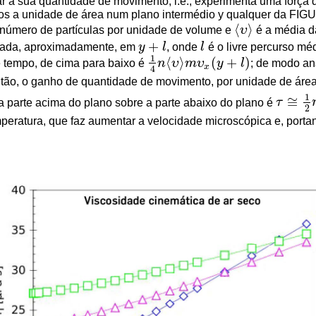
tar a sua quantidade de movimento, i.e., experimenta uma for
os a unidade de área num plano intermédio y qualquer da FIG
⟨
⟩
número de partículas por unidade de volume e
υ
é a média d
⟨
υ
⟩
+
lada, aproximadamente, em
y
l
, onde
l
é o livre percurso méd
y
+
l
l
1
⟨
⟩
(
+
)
e tempo, de cima para baixo é
n
υ
m
υ
y
l
; de modo an
1
4
n
⟨
υ
⟩
m
υ
x
(
y
+
l
)
x
4
ntão, o ganho de quantidade de movimento, por unidade de área 
1
≅
la parte acima do plano sobre a parte abaixo do plano é
τ
τ
≅
1
2
n
⟨
2
eratura, que faz aumentar a velocidade microscópica e, portan