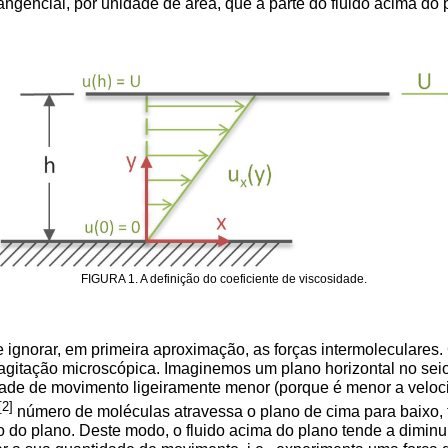
a tangencial, por unidade de área, que a parte do fluido acima d
FIGURA 1. A definição do coeficiente de viscosidade.
 ignorar, em primeira aproximação, as forças intermoleculare
agitação microscópica. Imaginemos um plano horizontal no seio
tidade de movimento ligeiramente menor (porque é menor a vel
[2]
número de moléculas atravessa o plano de cima para baixo,
do plano. Deste modo, o fluido acima do plano tende a diminui