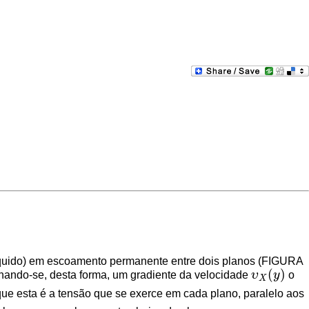
liquido) em escoamento permanente entre dois planos (FIGURA
(
)
ginando-se, desta forma, um gradiente da velocidade
υ
y
o
υ
X
(
y
)
X
 que esta é a tensão que se exerce em cada plano, paralelo aos