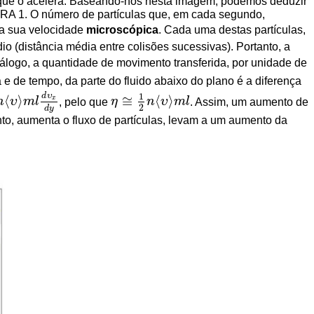
ça que o acelera. Baseando-nos nesta imagem, podemos deduzir
URA 1. O número de partículas que, em cada segundo,
a sua velocidade
microscópica
. Cada uma destas partículas,
io (distância média entre colisões sucessivas). Portanto, a
álogo, a quantidade de movimento transferida, por unidade de
e de tempo, da parte do fluido abaixo do plano é a diferença
d
υ
1
⟨
⟩
≅
⟨
⟩
x
n
υ
m
l
, pelo que
η
n
υ
m
l
. Assim, um aumento de
υ
⟩
m
l
d
υ
x
d
y
η
≅
1
2
n
⟨
υ
⟩
m
l
2
d
y
to, aumenta o fluxo de partículas, levam a um aumento da