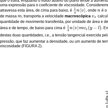
que o trava; enquanto o fluido abaixo do plano tende a aumen
uma expressão para o coeficiente de viscosidade. Considerem
1
⟨
⟩
atravessa esta área, de cima para baixo, é
n
υ
, onde
n
é o 
n
1
4
n
⟨
υ
⟩
4
de massa
m
, transporta a velocidade
macroscópica
υ
calcu
m
υ
x
x
quantidade de movimento transferida, por unidade de área e d
1
⟨
⟩
(
−
)
área e de tempo, de baixo para cima é
n
υ
m
υ
y
l
. E
1
4
n
⟨
υ
⟩
m
υ
x
(
y
−
l
)
x
4
destas duas quantidades, i.e., a tensão tangencial exercida pe
pressão, que faz aumentar a densidade, ou um aumento de temp
viscosidade (FIGURA 2).