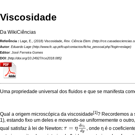
Viscosidade
Da WikiCiências
Referência :
Lage, E., (2018) Viscosidade,
Rev. Ciência Elem.
Autor
:
Eduardo Lage
Editor
:
José Ferreira Gomes
DOI
:
[
http://doi.org/10.24927/rce2018.085
]
Uma propriedade universal dos fluidos e que se manifesta como
[1]
Qual a origem microscópica da viscosidade
? Recordemos a s
1), estando fixo um deles e movendo-se uniformemente o outro,
d
υ
=
x
qual satisfaz à lei de Newton:
τ
η
, onde η é o coeficien
τ
=
η
d
υ
x
d
y
d
y