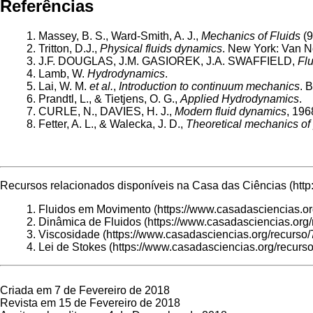
Referências
Massey, B. S., Ward-Smith, A. J.,
Mechanics of Fluids
(9
Tritton, D.J.,
Physical fluids dynamics
. New York: Van N
J.F. DOUGLAS, J.M. GASIOREK, J.A. SWAFFIELD,
Fl
Lamb, W.
Hydrodynamics
.
Lai, W. M.
et al.
,
Introduction to continuum mechanics
. 
Prandtl, L., & Tietjens, O. G.,
Applied Hydrodynamics
.
CURLE, N., DAVIES, H. J.,
Modern fluid dynamics
, 196
Fetter, A. L., & Walecka, J. D.,
Theoretical mechanics of 
Recursos relacionados disponíveis na
Casa das Ciências
Fluidos em Movimento
Dinâmica de Fluidos
Viscosidade
Lei de Stokes
Criada em 7 de Fevereiro de 2018
Revista em 15 de Fevereiro de 2018