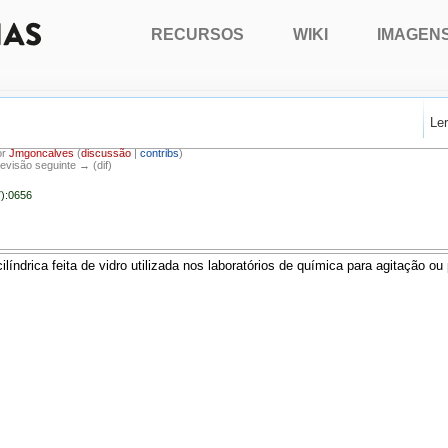
RECURSOS
WIKI
IMAGEN
Le
or
Jmgoncalves
(
discussão
|
contribs
)
Revisão seguinte → (dif)
7):0656
índrica feita de vidro utilizada nos laboratórios de química para agitação ou 