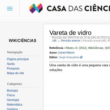
Toggle
navigation
Vareta de vidro
Revisão das 09h37min de 16 de julho de 2012 p
(
dif
)
← Revisão anterior
| Revisão actual (dif) | 
Ir para:
navegação
,
pesquisa
Referência :
Ribeiro, D. (2012), WikiCiências, 3(0
Navegação
Autor
:
Daniel Ribeiro
Editor
:
Jorge Gonçalves
Página principal
Ajuda
Uma vareta de vidro é uma pequena vara cil
Pesquisa
soluções.
Mapa do site
Categorias
Biologia
Física
Geologia
Matemática
Química