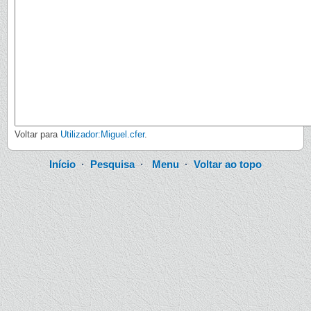
Voltar para
Utilizador:Miguel.cfer
.
Início
·
Pesquisa
·
Menu
·
Voltar ao topo