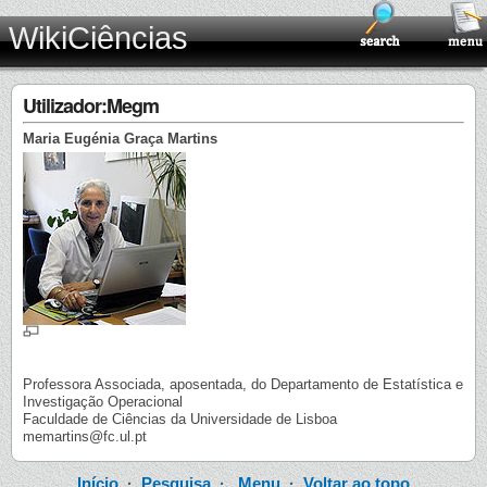
WikiCiências
Utilizador:Megm
Maria Eugénia Graça Martins
Professora Associada, aposentada, do Departamento de Estatística e
Investigação Operacional
Faculdade de Ciências da Universidade de Lisboa
memartins@fc.ul.pt
Início
·
Pesquisa
·
Menu
·
Voltar ao topo