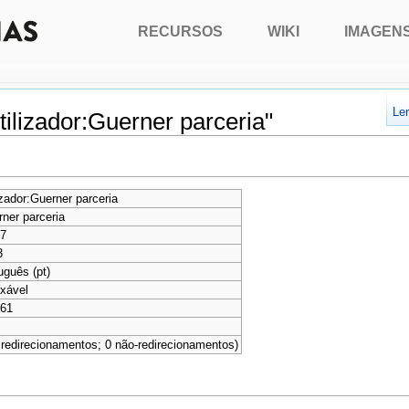
RECURSOS
WIKI
IMAGEN
Le
ilizador:Guerner parceria"
izador:Guerner parceria
ner parceria
67
3
uguês (pt)
xável
261
 redirecionamentos; 0 não-redirecionamentos)