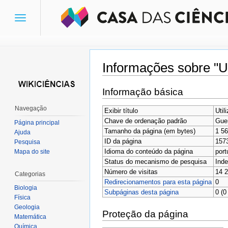
Toggle
navigation
Informações sobre "Ut
Ir para:
navegação
,
pesquisa
Informação básica
Navegação
Exibir título
Util
Chave de ordenação padrão
Guer
Página principal
Tamanho da página (em bytes)
1 5
Ajuda
ID da página
157
Pesquisa
Idioma do conteúdo da página
port
Mapa do site
Status do mecanismo de pesquisa
Inde
Número de visitas
14 
Categorias
Redirecionamentos para esta página
0
Biologia
Subpáginas desta página
0 (0
Física
Geologia
Proteção da página
Matemática
Química