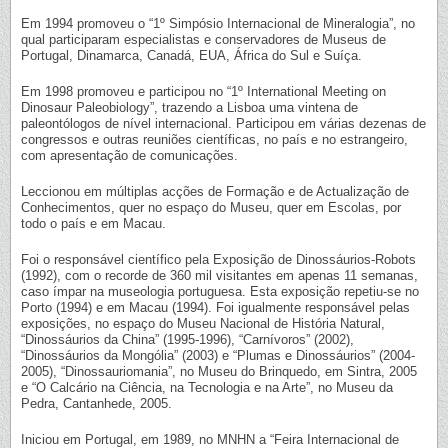
Em 1994 promoveu o “1º Simpósio Internacional de Mineralogia”, no
qual participaram especialistas e conservadores de Museus de
Portugal, Dinamarca, Canadá, EUA, África do Sul e Suíça.
Em 1998 promoveu e participou no “1º International Meeting on
Dinosaur Paleobiology”, trazendo a Lisboa uma vintena de
paleontólogos de nível internacional. Participou em várias dezenas de
congressos e outras reuniões científicas, no país e no estrangeiro,
com apresentação de comunicações.
Leccionou em múltiplas acções de Formação e de Actualização de
Conhecimentos, quer no espaço do Museu, quer em Escolas, por
todo o país e em Macau.
Foi o responsável científico pela Exposição de Dinossáurios-Robots
(1992), com o recorde de 360 mil visitantes em apenas 11 semanas,
caso ímpar na museologia portuguesa. Esta exposição repetiu-se no
Porto (1994) e em Macau (1994). Foi igualmente responsável pelas
exposições, no espaço do Museu Nacional de História Natural,
“Dinossáurios da China” (1995-1996), “Carnívoros” (2002),
“Dinossáurios da Mongólia” (2003) e “Plumas e Dinossáurios” (2004-
2005), “Dinossauriomania”, no Museu do Brinquedo, em Sintra, 2005
e “O Calcário na Ciência, na Tecnologia e na Arte”, no Museu da
Pedra, Cantanhede, 2005.
Iniciou em Portugal, em 1989, no MNHN a “Feira Internacional de