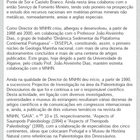
Ponte de Sor e Castelo Branco. Ainda nesta área colaborou com o
então Serviço de Fomento Mineiro, tendo sido pioneiro na prospecção
e estudo dos recursos nacionais em matérias-primas minerais não
metálicas, nomeadamente, areias e argilas especiais.
Como Director do MNHN criou, albergou e desenvolveu, a partir de
1988 até 2000, em colaboração com o Professor João Alveirinho
Dias, o grupo de trabalho “Dinâmica Sedimentar da Plataforma
Continental Portuguesa” – DISEPLA, constituindo, assim, o primeiro
núcleo de Geologia Marinha nacional, com mais de uma dezena de
doutoramentos concluídos e mais de uma centena de artigos
publicados. Este grupo, hoje dirigido a partir da Universidade do
Algarve, pelo citado Prof. João Alveirinho Dias, mantém estreita
colaboração com o MNHN.
Ainda na qualidade de Director do MNHN deu início, a partir de 1990,
a sucessivos Projectos de Investigação na área da Paleontologia dos
Dinossáurios de que foi e continua a ser o responsável científico.
Desta actividade, em ligação com diversos investigadores,
universidades e museus do estrangeiro resultaram várias dezenas de
artigos científicos e de comunicações em congressos internacionais
e, ainda, a publicação de dois volumes temáticos na revista do
os
MNHN, “GAIA”, n.
10 e 15, respectivamente, “Aspects of
Sauropods Paleobiology (1994) e “Aspects of Theropods
Paleobiology” (1999), com a colaboração de especialistas dos cinco
continentes, obras que colocaram Portugal e o Museu de História
Natural como referências na Paleontologia dos Dinossáurios.