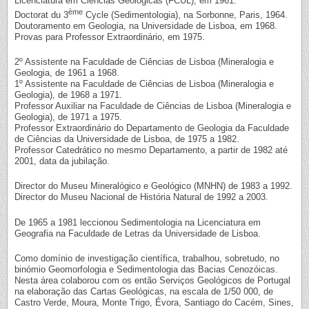
Licenciatura em Ciências Geológicas (FCUL), em 1961.
ème
Doctorat du 3
Cycle (Sedimentologia), na Sorbonne, Paris, 1964.
Doutoramento em Geologia, na Universidade de Lisboa, em 1968.
Provas para Professor Extraordinário, em 1975.
2º Assistente na Faculdade de Ciências de Lisboa (Mineralogia e
Geologia, de 1961 a 1968.
1º Assistente na Faculdade de Ciências de Lisboa (Mineralogia e
Geologia), de 1968 a 1971.
Professor Auxiliar na Faculdade de Ciências de Lisboa (Mineralogia e
Geologia), de 1971 a 1975.
Professor Extraordinário do Departamento de Geologia da Faculdade
de Ciências da Universidade de Lisboa, de 1975 a 1982.
Professor Catedrático no mesmo Departamento, a partir de 1982 até
2001, data da jubilação.
Director do Museu Mineralógico e Geológico (MNHN) de 1983 a 1992.
Director do Museu Nacional de História Natural de 1992 a 2003.
De 1965 a 1981 leccionou Sedimentologia na Licenciatura em
Geografia na Faculdade de Letras da Universidade de Lisboa.
Como domínio de investigação científica, trabalhou, sobretudo, no
binómio Geomorfologia e Sedimentologia das Bacias Cenozóicas.
Nesta área colaborou com os então Serviços Geológicos de Portugal
na elaboração das Cartas Geológicas, na escala de 1/50 000, de
Castro Verde, Moura, Monte Trigo, Évora, Santiago do Cacém, Sines,