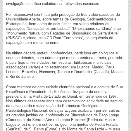
divulgação científica exibidas nas televisões nacionais.
Foi responsável científico pela produção de três vídeo cassetes da
Universidade Aberta, sobre temas de Geologia, Sedimentologia e
Estratigrafia, bem como de dois filmes em vídeo relativos às
exposições “Dinossáurios em Lisboa”, “Dinossáurios da China” e ao
“Monumento Natural com Pegadas de Dinossáurio da Serra d’Aire”
(PNSAC) e, ainda, pelo CD Rom “Carnívoros”, na sequência da
exposição com o mesmo nome.
Na última década proferiu conferências, participou em colóquios e
orientou debates, num número que ronda a centena e meia, por todo
o país (nas universidades, em escolas, bibliotecas municipais,
associações várias) e no estrangeiro, em Luanda, Madrid, Paris,
Londres, Bruxelas, Hannover, Toronto e Drumheller (Canadá), Macau
e Rio de Janeiro.
Como membro da comunidade científica nacional e a convite de Sua
Excelência o Presidente da República, fez parte da comitiva
presidencial na Visita de Estado ao Brasil, em Setembro de 1997.
Nos últimos dezassete anos tem desenvolvido actividade no sentido
da salvaguarda e valorização do Património Geológico e
Paleontológico Nacional, de cujas acções acabaram por ser salvas
as grandes jazidas de Icnofósseis de Dinossáurios de Pego Longo
(Carenque), da Serra d’Aire e do cabo Espichel (Pedra da Mua e
Lagosteiros) e, entre outros, os geomonumentos de Pedra Furada
(Setúbal), de S. Bento (Évora) e do Monte de Santa Luzia – Museu