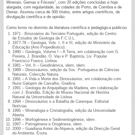
Minerais, Gemas e Fósseis”, com 20 edições concluídas e hoje
alargada, com regularidade, às cidades do Porto, de Coimbra e de
Oeiras. Assinou cerca de 300 títulos, entre artigos científicos, de
divulgação científica e de opinião.
Como livros no domínio da literatura científica e pedagógica publicou:
1971 - Briozoários do Terciário Português, edição do Centro
de Estudos de Geologia da F:C.U.L.
1977-78 – Geologia, Vols. I, II e III, edição do Ministério da
Educação (Ano Propedêutico).
1980 – Geologia, Volume I – A Terra, em colaboração com G.
Pereira, J. Brandão, O. Vau e P. Baptista, Liv. Popular
Francisco Franco, Lisboa.
1981 – Vol. II – Geodinâmica, idem, idem.
1989 – Dinossáurios, edição da Soc. Portuguesa de Ciências
Naturais, Colecção Natura.
1991 – A Vida e Morte dos Dinossáurios, em colaboração com
Nuno Galopim de Carvalho, Gradiva.
1991 – Geologia do Arquipélago da Madeira, em colaboração
com J. Brandão, Edição do Museu Nacional de História
Natural da Universidade de Lisboa.
1994 – Dinossáurios e a Batalha de Carenque, Editorial
Notícias.
1995 – Mineralogia e Cristalografia, edição da Universidade
Aberta.
1996 – Morfogénese e Sedimentogénese, idem.
1997 – Petrogénese e Orogénese, idem.
2000 – Guadiana Antes de Alqueva, edição da Direcção Geral
do Ambiente, Évora.