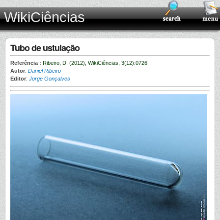
WikiCiências
Tubo de ustulação
Referência :
Ribeiro, D. (2012), WikiCiências, 3(12):0726
Autor
:
Daniel Ribeiro
Editor
:
Jorge Gonçalves