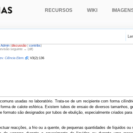
RECURSOS
WIKI
IMAGEN
Le
r
Admin
(
discussão
|
contribs
)
Revisão seguinte → (dif)
ev. Ciência Elem.
, V3(2):136
muns usadas no laboratório. Trata-se de um recipiente com forma cilíndric
 forma de calote esférica. Existem tubos de ensaio de diversos tamanhos, 
e formato são designados por tubos de ebulição, especialmente criados para
ectuar reacções, a frio ou a quente, de pequenas quantidades de líquidos ou 