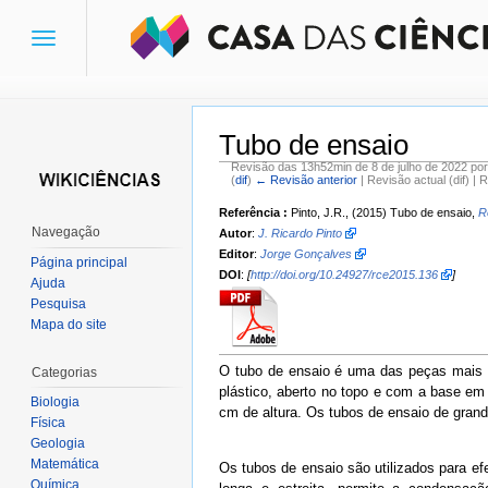
Toggle
navigation
Tubo de ensaio
Revisão das 13h52min de 8 de julho de 2022 po
(
dif
)
← Revisão anterior
| Revisão actual (dif) | 
Ir para:
navegação
,
pesquisa
Referência :
Pinto, J.R., (2015) Tubo de ensaio,
R
Navegação
Autor
:
J. Ricardo Pinto
Editor
:
Jorge Gonçalves
Página principal
DOI
:
[
http://doi.org/10.24927/rce2015.136
]
Ajuda
Pesquisa
Mapa do site
O tubo de ensaio é uma das peças mais co
Categorias
plástico, aberto no topo e com a base em
Biologia
cm de altura. Os tubos de ensaio de grand
Física
Geologia
Matemática
Os tubos de ensaio são utilizados para ef
Química