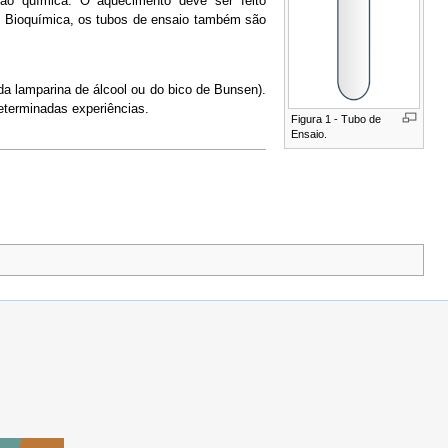
ção química. O aquecimento deve ser feito
m Bioquímica, os tubos de ensaio também são
da lamparina de álcool ou do bico de Bunsen).
eterminadas experiências.
Figura 1 - Tubo de
Ensaio.