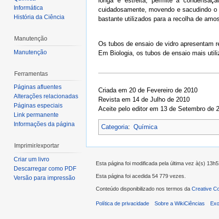
longa e estreita, permite a condensaç
Informática
cuidadosamente, movendo e sacudindo o t
História da Ciência
bastante utilizados para a recolha de amo
Manutenção
Os tubos de ensaio de vidro apresentam r
Manutenção
Em Biologia, os tubos de ensaio mais uti
Ferramentas
Páginas afluentes
Criada em 20 de Fevereiro de 2010
Alterações relacionadas
Revista em 14 de Julho de 2010
Páginas especiais
Aceite pelo editor em 13 de Setembro de 
Link permanente
Informações da página
Categoria
:
Química
Imprimir/exportar
Criar um livro
Esta página foi modificada pela última vez à(s) 13h
Descarregar como PDF
Esta página foi acedida 54 779 vezes.
Versão para impressão
Conteúdo disponibilizado nos termos da
Creative C
Política de privacidade
Sobre a WikiCiências
Exo