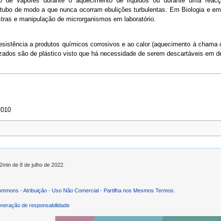
ão de vapores durante o aquecimento de líquidos ou durante uma reac
ubo de modo a que nunca ocorram ebulições turbulentas. Em Biologia e e
stras e manipulação de microrganismos em laboratório.
esistência a produtos químicos corrosivos e ao calor (aquecimento à chama 
lizados são de plástico visto que há necessidade de serem descartáveis em d
2010
52min de 8 de julho de 2022.
ommons - Atribuição - Uso Não Comercial - Partilha nos Mesmos Termos
.
neração de responsabilidade