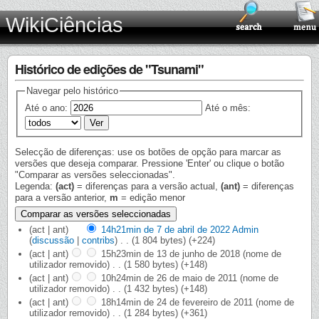
WikiCiências
Histórico de edições de "Tsunami"
Navegar pelo histórico
Até o ano:
Até o mês:
Selecção de diferenças: use os botões de opção para marcar as
versões que deseja comparar. Pressione 'Enter' ou clique o botão
"Comparar as versões seleccionadas".
Legenda:
(act)
= diferenças para a versão actual,
(ant)
= diferenças
para a versão anterior,
m
= edição menor
(act | ant)
14h21min de 7 de abril de 2022
‎
Admin
(
discussão
|
contribs
)
‎
. .
(1 804 bytes)
(+224)
(act | ant)
15h23min de 13 de junho de 2018
‎
(nome de
utilizador removido)
‎
. .
(1 580 bytes)
(+148)
(act | ant)
10h24min de 26 de maio de 2011
‎
(nome de
utilizador removido)
‎
. .
(1 432 bytes)
(+148)
(act | ant)
18h14min de 24 de fevereiro de 2011
‎
(nome de
utilizador removido)
‎
. .
(1 284 bytes)
(+361)