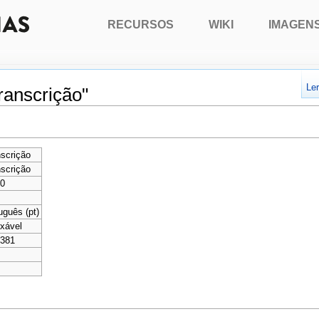
RECURSOS
WIKI
IMAGEN
Le
ranscrição"
scrição
scrição
80
uguês (pt)
xável
 381