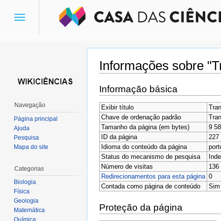
Toggle
navigation
Informações sobre "T
Ir para:
navegação
,
pesquisa
Informação básica
Navegação
Exibir título
Tran
Chave de ordenação padrão
Tran
Página principal
Tamanho da página (em bytes)
9 5
Ajuda
ID da página
227
Pesquisa
Idioma do conteúdo da página
port
Mapa do site
Status do mecanismo de pesquisa
Inde
Número de visitas
136
Categorias
Redirecionamentos para esta página
0
Biologia
Contada como página de conteúdo
Sim
Física
Geologia
Proteção da página
Matemática
Química