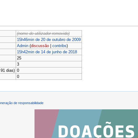
(nome de utilizador removido)
15h46min de 20 de outubro de 2009
Admin
(
discussão
|
contribs
)
15h42min de 14 de junho de 2018
25
3
91 dias)
0
0
neração de responsabilidade