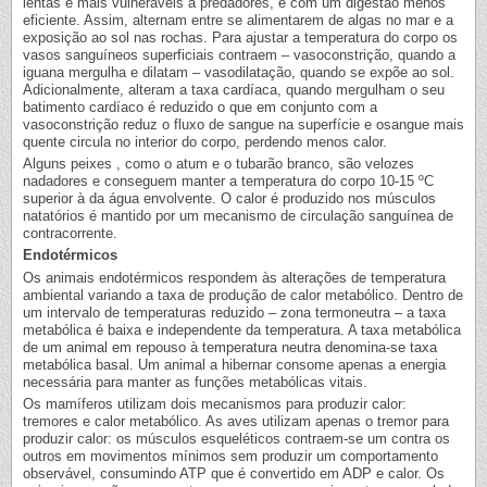
lentas e mais vulneráveis a predadores, e com um digestão menos
eficiente. Assim, alternam entre se alimentarem de algas no mar e a
exposição ao sol nas rochas. Para ajustar a temperatura do corpo os
vasos sanguíneos superficiais contraem – vasoconstrição, quando a
iguana mergulha e dilatam – vasodilatação, quando se expõe ao sol.
Adicionalmente, alteram a taxa cardíaca, quando mergulham o seu
batimento cardíaco é reduzido o que em conjunto com a
vasoconstrição reduz o fluxo de sangue na superfície e osangue mais
quente circula no interior do corpo, perdendo menos calor.
Alguns peixes , como o atum e o tubarão branco, são velozes
nadadores e conseguem manter a temperatura do corpo 10-15 ºC
superior à da água envolvente. O calor é produzido nos músculos
natatórios é mantido por um mecanismo de circulação sanguínea de
contracorrente.
Endotérmicos
Os animais endotérmicos respondem às alterações de temperatura
ambiental variando a taxa de produção de calor metabólico. Dentro de
um intervalo de temperaturas reduzido – zona termoneutra – a taxa
metabólica é baixa e independente da temperatura. A taxa metabólica
de um animal em repouso à temperatura neutra denomina-se taxa
metabólica basal. Um animal a hibernar consome apenas a energia
necessária para manter as funções metabólicas vitais.
Os mamíferos utilizam dois mecanismos para produzir calor:
tremores e calor metabólico. As aves utilizam apenas o tremor para
produzir calor: os músculos esqueléticos contraem-se um contra os
outros em movimentos mínimos sem produzir um comportamento
observável, consumindo ATP que é convertido em ADP e calor. Os