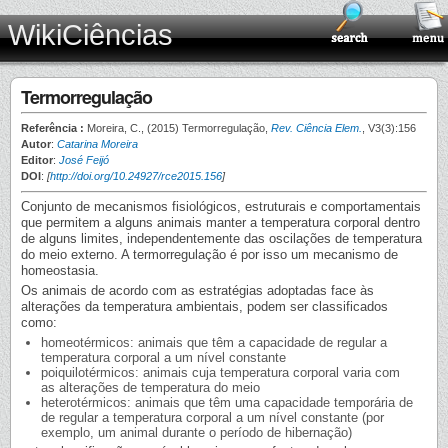
WikiCiências
Termorregulação
Referência :
Moreira, C., (2015) Termorregulação,
Rev. Ciência Elem.
, V3(3):156
Autor
:
Catarina Moreira
Editor
:
José Feijó
DOI
:
[
http://doi.org/10.24927/rce2015.156
]
Conjunto de mecanismos fisiológicos, estruturais e comportamentais
que permitem a alguns animais manter a temperatura corporal dentro
de alguns limites, independentemente das oscilações de temperatura
do meio externo. A termorregulação é por isso um mecanismo de
homeostasia.
Os animais de acordo com as estratégias adoptadas face às
alterações da temperatura ambientais, podem ser classificados
como:
homeotérmicos: animais que têm a capacidade de regular a
temperatura corporal a um nível constante
poiquilotérmicos: animais cuja temperatura corporal varia com
as alterações de temperatura do meio
heterotérmicos: animais que têm uma capacidade temporária de
de regular a temperatura corporal a um nível constante (por
exemplo, um animal durante o período de hibernação)