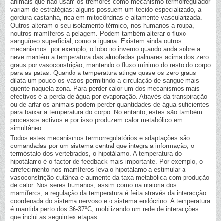
animais que não usam os tremores como mecanismo termorregulador
variam de estratégias: alguns possuem um tecido especializado, a
gordura castanha, rica em mitocôndrias e altamente vascularizada.
Outros alteram o seu isolamento térmico, nos humanos a roupa,
noutros mamíferos a pelagem. Podem também alterar o fluxo
sanguíneo superficial, como a iguana. Existem ainda outros
mecanismos: por exemplo, o lobo no inverno quando anda sobre a
neve mantém a temperatura das almofadas palmares acima dos zero
graus por vasoconstrição, mantendo o fluxo mínimo do resto do corpo
para as patas. Quando a temperatura atinge quase os zero graus
dilata um pouco os vasos permitindo a circulação de sangue mais
quente naquela zona. Para perder calor um dos mecanismos mais
efectivos é a perda de água por evaporação. Através da transpiração
ou de arfar os animais podem perder quantidades de água suficientes
para baixar a temperatura do corpo. No entanto, estes são também
processos activos e por isso produzem calor metabólico em
simultâneo.
Todos estes mecanismos termorregulatórios e adaptações são
comandadas por um sistema central que integra a informação, o
termóstato dos vertebrados, o hipotálamo. A temperatura do
hipotálamo é o factor de feedback mais importante. Por exemplo, o
arrefecimento nos mamíferos leva o hipotálamo a estimular a
vasoconstrição cutânea e aumento da taxa metabólica com produção
de calor. Nos seres humanos, assim como na maioria dos
mamíferos, a regulação da temperatura é feita através da interacção
coordenada do sistema nervoso e o sistema endócrino. A temperatura
é mantida perto dos 36-37ºC, mobilizando um rede de interacções
que inclui as seguintes etapas: