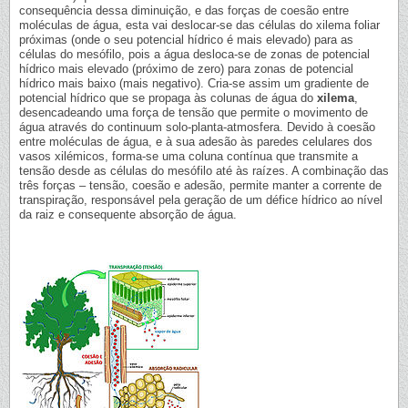
consequência dessa diminuição, e das forças de coesão entre
moléculas de água, esta vai deslocar-se das células do xilema foliar
próximas (onde o seu potencial hídrico é mais elevado) para as
células do mesófilo, pois a água desloca-se de zonas de potencial
hídrico mais elevado (próximo de zero) para zonas de potencial
hídrico mais baixo (mais negativo). Cria-se assim um gradiente de
potencial hídrico que se propaga às colunas de água do
xilema
,
desencadeando uma força de tensão que permite o movimento de
água através do continuum solo-planta-atmosfera. Devido à coesão
entre moléculas de água, e à sua adesão às paredes celulares dos
vasos xilémicos, forma-se uma coluna contínua que transmite a
tensão desde as células do mesófilo até às raízes. A combinação das
três forças – tensão, coesão e adesão, permite manter a corrente de
transpiração, responsável pela geração de um défice hídrico ao nível
da raiz e consequente absorção de água.