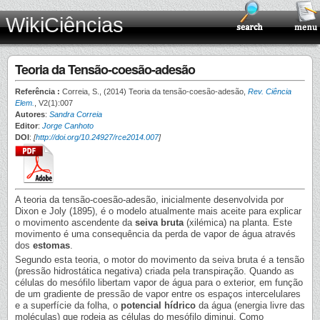
WikiCiências
Teoria da Tensão-coesão-adesão
Referência :
Correia, S., (2014) Teoria da tensão-coesão-adesão,
Rev. Ciência
Elem.
, V2(1):007
Autores
:
Sandra Correia
Editor
:
Jorge Canhoto
DOI
:
[
http://doi.org/10.24927/rce2014.007
]
A teoria da tensão-coesão-adesão, inicialmente desenvolvida por
Dixon e Joly (1895), é o modelo atualmente mais aceite para explicar
o movimento ascendente da
seiva bruta
(xilémica) na planta. Este
movimento é uma consequência da perda de vapor de água através
dos
estomas
.
Segundo esta teoria, o motor do movimento da seiva bruta é a tensão
(pressão hidrostática negativa) criada pela transpiração. Quando as
células do mesófilo libertam vapor de água para o exterior, em função
de um gradiente de pressão de vapor entre os espaços intercelulares
e a superfície da folha, o
potencial hídrico
da água (energia livre das
moléculas) que rodeia as células do mesófilo diminui. Como