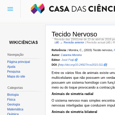
Toggle
navigation
Tecido Nervoso
Revisão das 15h51min de 23 de abril de 2018 p
(
dif
)
← Revisão anterior
| Revisão actual (dif) | 
Ir para:
navegação
,
pesquisa
Referência :
Moreira, C., (2015) Tecido nervoso,
Navegação
Autor
:
Catarina Moreira
Editor
:
José Feijó
Página principal
DOI
:
[
http://doi.org/10.24927/rce2015.011
]
Ajuda
Pesquisa
Entre os vários filos de animais existe 
Mapa do site
multicelulares que não possuem um verdade
possuem um sistema homólogo com funções 
meio ou do toque provocando a contracção
Categorias
Animais de simetria radial
Biologia
Física
O sistema nervoso mais simples encontra
Geologia
nervosas interligadas que conduzem impul
Matemática
Animais de simetria bilateral
Química