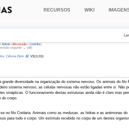
RECURSOS
WIKI
IMAGEN
Le
or
Admin
(
discussão
|
contribs
)
Revisão seguinte → (dif)
Rev. Ciência Elem.
, V3(1):011
uma grande diversidade na organização do sistema nervoso. Os animais do fil
iro sistema nervoso, as células nervosas não estão ligadas entre si. Não p
sinápticas. O funcionamento destas estruturas ainda não é claro mas perm
 do corpo.
-se no filo Cnidaria. Animais como as medusas, as hidras e as anémonas d
sos para todo o corpo. Um estímulo recebido no corpo de um destes organism