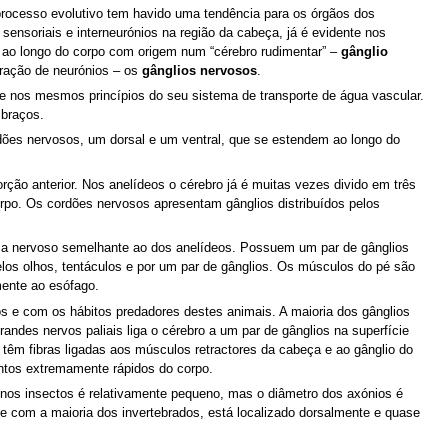
 processo evolutivo tem havido uma tendência para os órgãos dos
sensoriais e interneurónios na região da cabeça, já é evidente nos
s ao longo do corpo com origem num “cérebro rudimentar” –
gânglio
ração de neurónios – os
gânglios nervosos
.
nos mesmos princípios do seu sistema de transporte de água vascular.
 braços.
dões nervosos, um dorsal e um ventral, que se estendem ao longo do
ção anterior. Nos anelídeos o cérebro já é muitas vezes divido em três
orpo. Os cordões nervosos apresentam gânglios distribuídos pelos
ema nervoso semelhante ao dos anelídeos. Possuem um par de gânglios
elos olhos, tentáculos e por um par de gânglios. Os músculos do pé são
mente ao esófago.
e com os hábitos predadores destes animais. A maioria dos gânglios
ndes nervos paliais liga o cérebro a um par de gânglios na superfície
s têm fibras ligadas aos músculos retractores da cabeça e ao gânglio do
ntos extremamente rápidos do corpo.
 nos insectos é relativamente pequeno, mas o diâmetro dos axónios é
 com a maioria dos invertebrados, está localizado dorsalmente e quase