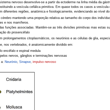
istema nervoso desenvolve-se a partir da ectoderme na linha média da gástru
nstituindo a vesícula cefálica primitiva. Em quase todos os casos a vesícula 
 diferentes regiões, anatómica e fisiologicamente, evidenciando ao nível d
cérebro mantendo uma proporção relativa ao tamanho do corpo dos indivíduo
ves e nos mamíferos.
as funções associadas. Mantêm-se as três divisões primitivas mas estas s
ação do prosencéfalo
m prolongamentos citoplasmáticos, os neurónios e as células de glia, especi
ue, nos vertebrados, é anatomicamente dividido em:
lo encéfalo e espinal medula
 pelos nervos, gânglios e terminações nervosas
e a:
Neurónio
,
Sinapse
,
impulso nervoso