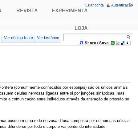
Criar conta
Autenticação
S
REVISTA
EXPERIMENTA
LOJA
r
Ver código-fonte
Ver histórico
o Porífera (comummente conhecidos por esponjas) são os únicos animais
ossuem células nervosas ligadas entre si por junções sinápticas, mas
ite a comunicação entre indivíduos através da alteração de pressão no
o mar possuem uma rede nervosa difusa composta por numerosas células
os difunde-se por todo o corpo e vai perdendo intensidade.