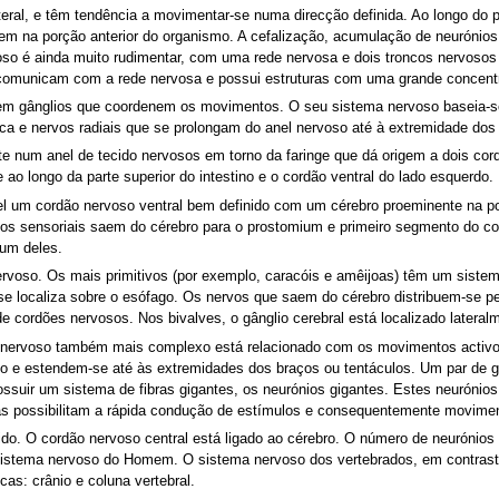
ateral, e têm tendência a movimentar-se numa direcção definida. Ao longo do
rem na porção anterior do organismo. A cefalização, acumulação de neurónios 
voso é ainda muito rudimentar, com uma rede nervosa e dois troncos nervoso
 comunicam com a rede nervosa e possui estruturas com uma grande concent
 gânglios que coordenem os movimentos. O seu sistema nervoso baseia-se 
 e nervos radiais que se prolongam do anel nervoso até à extremidade dos
 num anel de tecido nervosos em torno da faringe que dá origem a dois cor
ao longo da parte superior do intestino e o cordão ventral do lado esquerdo.
el um cordão nervoso ventral bem definido com um cérebro proeminente na por
ervos sensoriais saem do cérebro para o prostomium e primeiro segmento do c
um deles.
rvoso. Os mais primitivos (por exemplo, caracóis e amêijoas) têm um sist
se localiza sobre o esófago. Os nervos que saem do cérebro distribuem-se p
e cordões nervosos. Nos bivalves, o gânglio cerebral está localizado lateral
ervoso também mais complexo está relacionado com os movimentos activos 
 e estendem-se até às extremidades dos braços ou tentáculos. Um par de gra
possuir um sistema de fibras gigantes, os neurónios gigantes. Estes neurónio
as possibilitam a rápida condução de estímulos e consequentemente movime
ido. O cordão nervoso central está ligado ao cérebro. O número de neurónios
sistema nervoso do Homem. O sistema nervoso dos vertebrados, em contraste
cas: crânio e coluna vertebral.