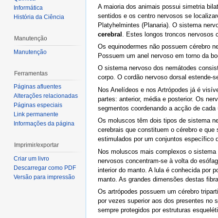
A maioria dos animais possui simetria bil
Informática
sentidos e os centro nervosos se localiza
História da Ciência
Platyhelmintes (Planaria). O sistema ner
cerebral
. Estes longos troncos nervosos
Manutenção
Os equinodermes não possuem cérebro nem
Manutenção
Possuem um anel nervoso em torno da boca
O sistema nervoso dos nemátodes consiste
Ferramentas
corpo. O cordão nervoso dorsal estende-se 
Páginas afluentes
Nos Anelídeos e nos Artrópodes já é visív
Alterações relacionadas
partes: anterior, média e posterior. Os n
Páginas especiais
segmentos coordenando a acção de cada 
Link permanente
Os moluscos têm dois tipos de sistema ne
Informações da página
cerebrais que constituem o cérebro e que 
estimulados por um conjuntos específico d
Imprimir/exportar
Nos moluscos mais complexos o sistema n
Criar um livro
nervosos concentram-se à volta do esófago
Descarregar como PDF
interior do manto. A lula é conhecida por 
Versão para impressão
manto. As grandes dimensões destas fibr
Os artrópodes possuem um cérebro tripart
por vezes superior aos dos presentes no 
sempre protegidos por estruturas esqueléti