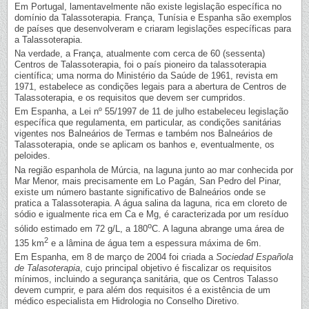
Em Portugal, lamentavelmente não existe legislação específica no
domínio da Talassoterapia. França, Tunísia e Espanha são exemplos
de países que desenvolveram e criaram legislações específicas para
a Talassoterapia.
Na verdade, a França, atualmente com cerca de 60 (sessenta)
Centros de Talassoterapia, foi o país pioneiro da talassoterapia
científica; uma norma do Ministério da Saúde de 1961, revista em
1971, estabelece as condições legais para a abertura de Centros de
Talassoterapia, e os requisitos que devem ser cumpridos.
Em Espanha, a Lei nº 55/1997 de 11 de julho estabeleceu legislação
específica que regulamenta, em particular, as condições sanitárias
vigentes nos Balneários de Termas e também nos Balneários de
Talassoterapia, onde se aplicam os banhos e, eventualmente, os
peloides.
Na região espanhola de Múrcia, na laguna junto ao mar conhecida por
Mar Menor, mais precisamente em Lo Pagán, San Pedro del Pinar,
existe um número bastante significativo de Balneários onde se
pratica a Talassoterapia. A água salina da laguna, rica em cloreto de
sódio e igualmente rica em Ca e Mg, é caracterizada por um resíduo
o
sólido estimado em 72 g/L, a 180
C. A laguna abrange uma área de
2
135 km
e a lâmina de água tem a espessura máxima de 6m.
Em Espanha, em 8 de março de 2004 foi criada a
Sociedad Española
de Talasoterapia
, cujo principal objetivo é fiscalizar os requisitos
mínimos, incluindo a segurança sanitária, que os Centros Talasso
devem cumprir, e para além dos requisitos é a existência de um
médico especialista em Hidrologia no Conselho Diretivo.