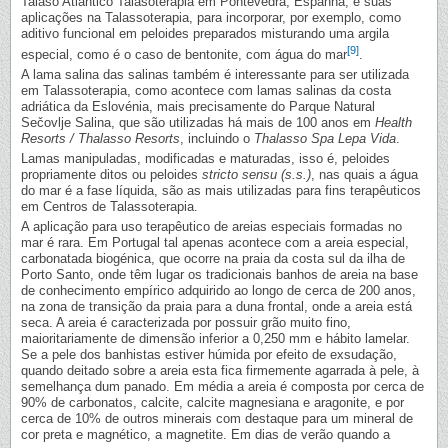
Talaso Atlántico Talasoterapia em Pontevedra, Espanha, e suas
aplicações na Talassoterapia, para incorporar, por exemplo, como
aditivo funcional em peloides preparados misturando uma argila
[9]
especial, como é o caso de bentonite, com água do mar
.
A lama salina das salinas também é interessante para ser utilizada
em Talassoterapia, como acontece com lamas salinas da costa
adriática da Eslovénia, mais precisamente do Parque Natural
Sečovlje Salina, que são utilizadas há mais de 100 anos em
Health
Resorts / Thalasso Resorts
, incluindo o
Thalasso Spa Lepa Vida
.
Lamas manipuladas, modificadas e maturadas, isso é, peloides
propriamente ditos ou peloides
stricto sensu (s.s.)
, nas quais a água
do mar é a fase líquida, são as mais utilizadas para fins terapêuticos
em Centros de Talassoterapia.
A aplicação para uso terapêutico de areias especiais formadas no
mar é rara. Em Portugal tal apenas acontece com a areia especial,
carbonatada biogénica, que ocorre na praia da costa sul da ilha de
Porto Santo, onde têm lugar os tradicionais banhos de areia na base
de conhecimento empírico adquirido ao longo de cerca de 200 anos,
na zona de transição da praia para a duna frontal, onde a areia está
seca. A areia é caracterizada por possuir grão muito fino,
maioritariamente de dimensão inferior a 0,250 mm e hábito lamelar.
Se a pele dos banhistas estiver húmida por efeito de exsudação,
quando deitado sobre a areia esta fica firmemente agarrada à pele, à
semelhança dum panado. Em média a areia é composta por cerca de
90% de carbonatos, calcite, calcite magnesiana e aragonite, e por
cerca de 10% de outros minerais com destaque para um mineral de
cor preta e magnético, a magnetite. Em dias de verão quando a