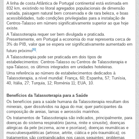
A linha de costa Atlântica de Portugal continental está estimada em
832 km, existindo no litoral agregados populacionais de dimensão
variada, paisagem natural bem conservada e de rara beleza, e boas
acessibilidades, tudo condições privilegiadas para a instalação de
Centros-Talasso em número significativamente superior ao que hoje
existe.
A Talassoterapia requer ser bem divulgada e praticada.
Presentemente, em Portugal a economia do mar representa cerca de
3% do PIB, valor que se espera ver significativamente aumentado em
[6]
futuro próximo
.
A Talassoterapia pode ser praticada em dois tipos de
estabelecimentos: Centros-Talasso ou Centros de Talassoterapia e
spa-Talasso, os últimos integrados em unidades hoteleiras.
Uma referência ao número de estabelecimentos dedicados à
Talassoterapia, a nível mundial: França, 60; Espanha, 57; Tunísia,
40, Itália, 27; Turquia, 12; Roménia 11; EUA, 10.
Benefícios da Talassoterapia para a Saúde
Os benefícios para a saúde humana da Talassoterapia resultam dos
minerais, quer dissolvidos na água do mar, quer participantes da
composição de areias, lamas e aerossóis marinhos.
Os tratamentos de Talassoterapia são indicados, principalmente, para
doenças do sistema respiratório (asma, rinite e sinusite), doenças
alérgicas da pele (eczema, acne e psoríase), doenças reumáticas e
musculoesqueléticas (artrose, artrite, ciática e pós-traumática); os
tratamentos são contraindicados nos casos seguintes: problemas