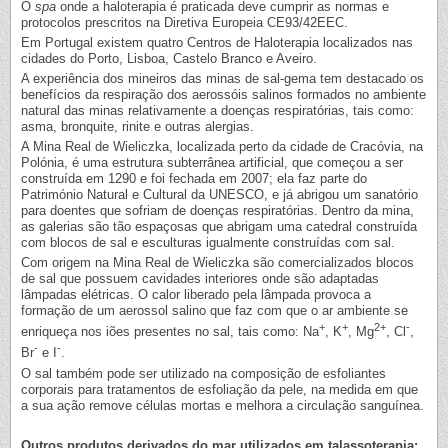
O
spa
onde a haloterapia é praticada deve cumprir as normas e
protocolos prescritos na Diretiva Europeia CE93/42EEC.
Em Portugal existem quatro Centros de Haloterapia localizados nas
cidades do Porto, Lisboa, Castelo Branco e Aveiro.
A experiência dos mineiros das minas de sal-gema tem destacado os
benefícios da respiração dos aerossóis salinos formados no ambiente
natural das minas relativamente a doenças respiratórias, tais como:
asma, bronquite, rinite e outras alergias.
A Mina Real de Wieliczka, localizada perto da cidade de Cracóvia, na
Polónia, é uma estrutura subterrânea artificial, que começou a ser
construída em 1290 e foi fechada em 2007; ela faz parte do
Património Natural e Cultural da UNESCO, e já abrigou um sanatório
para doentes que sofriam de doenças respiratórias. Dentro da mina,
as galerias são tão espaçosas que abrigam uma catedral construída
com blocos de sal e esculturas igualmente construídas com sal.
Com origem na Mina Real de Wieliczka são comercializados blocos
de sal que possuem cavidades interiores onde são adaptadas
lâmpadas elétricas. O calor liberado pela lâmpada provoca a
formação de um aerossol salino que faz com que o ar ambiente se
+
+
2+
-
enriqueça nos iões presentes no sal, tais como: Na
, K
, Mg
, Cl
,
-
-
Br
e I
.
O sal também pode ser utilizado na composição de esfoliantes
corporais para tratamentos de esfoliação da pele, na medida em que
a sua ação remove células mortas e melhora a circulação sanguínea.
Outros produtos derivados do mar utilizados em talassoterapia: