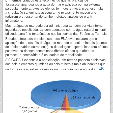
Em termos práticos está reconhecido que as práticas de
Talassoterapia, quando a água do mar é aplicada por via externa,
particularmente através de efeitos térmicos e mecânicos, estimulam
a circulação sanguínea, asseguram o relaxamento muscular e
reduzem o stresse, tendo também efeitos analgésico e anti-
inflamatório.
Mas, a água do mar pode ser administrada também por via interna,
ingerida ou nebulizada, tal com acontece com a água natural mineral
utilizada para fins terapêuticos nos balneários das Estâncias Termais.
Estudos efetuados por cientistas dos EUA evidenciaram que a
aplicação de aerossóis de água do mar rica em sais minerais (cloreto
de sódio e vários outros sais) ou de soluções hipertónicas tem efeitos
positivos na doença denominada fibrose cística que afeta os
pulmões, é hereditária e é causadora de mortalidade.
A FIGURA 1 evidencia a participação, em termos ponderais relativos,
dos seis elementos químicos ou sais minerais mais abundantes que,
[4]
na forma iónica, estão presentes num quilograma de água do mar
.