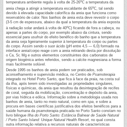
o
temperatura ambiente regula à volta de 25-26
C a temperatura da
o
areia chega a atingir a temperatura escaldante de 65
C, tal sendo
devido à elevada capacidade calorífica da areia que funciona como
reservatório de calor. Nos banhos de areia esta deve revestir o corpo
(3-5 cm de espessura, abaixo da qual a temperatura da areia exposta
o
à radiação solar andará à volta de 40
C) ficando de fora a cabeça, ou
apenas a partes do corpo, por exemplo abaixo da cintura, sendo
essencial para usufruir do efeito benéfico do banho que a temperatura
da areia seja ligeiramente superior à temperatura do corpo ou partes
do corpo. Assim sendo o suor ácido (pH entre 4,5 — 6,0) formado na
interface areia/corpo reage com a areia retirando desta por dissolução
o Ca, Sr, Mg e outros elementos constituintes dos carbonatos de
origem biogénica antes referidos, sendo a calcite magnesiana a forma
mais facilmente solúvel.
Desde 1995 os banhos de areia podem ser praticados, sob
aconselhamento e supervisão médica, no Centro de
Psamoterapia
integrado no Hotel Porto Santo, que fica à face da praia, na costa sul
da ilha, após terem sido investigadas as propriedades singulares,
físicas e químicas, da areia que resultou da desintegração de recifes
de coral, seguida da mobilização, concentração e depósito da areia,
por vias hídrica e eólica. Informação sobre a metodologia usada nos
banhos de areia, tanto no meio natural, como em
spa
, e sobre a
procura em bases científicas justificativa dos efeitos benéficos para a
saúde humana da psamoterapia praticada no Porto Santo constam no
livro bilingue
Ilha do Porto Santo: Estância Balnear de Saúde Natural
/ Porto Santo Island: Unique Natural Health Resort
, no qual consta
outra informação relativa a recursos naturais de características