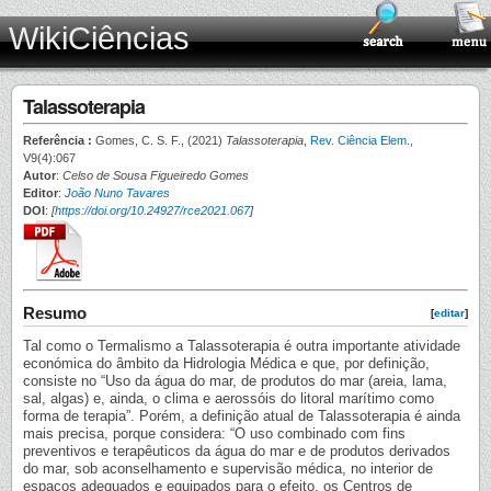
WikiCiências
Talassoterapia
Referência :
Gomes, C. S. F., (2021)
Talassoterapia
,
Rev. Ciência Elem.
,
V9(4):067
Autor
:
Celso de Sousa Figueiredo Gomes
Editor
:
João Nuno Tavares
DOI
:
[
https://doi.org/10.24927/rce2021.067
]
Resumo
[
editar
]
Tal como o Termalismo a Talassoterapia é outra importante atividade
económica do âmbito da Hidrologia Médica e que, por definição,
consiste no “Uso da água do mar, de produtos do mar (areia, lama,
sal, algas) e, ainda, o clima e aerossóis do litoral marítimo como
forma de terapia”. Porém, a definição atual de Talassoterapia é ainda
mais precisa, porque considera: “O uso combinado com fins
preventivos e terapêuticos da água do mar e de produtos derivados
do mar, sob aconselhamento e supervisão médica, no interior de
espaços adequados e equipados para o efeito, os Centros de