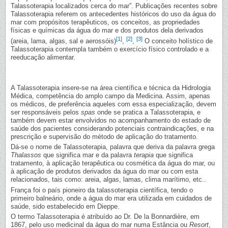
Talassoterapia localizados cerca do mar”. Publicações recentes sobre
Talassoterapia referem os antecedentes históricos do uso da água do
mar com propósitos terapêuticos, os conceitos, as propriedades
físicas e químicas da água do mar e dos produtos dela derivados
[1]
[2]
[3]
(areia, lama, algas, sal e aerossóis)
,
,
O conceito holístico de
Talassoterapia contempla também o exercício físico controlado e a
reeducação alimentar.
A Talassoterapia insere-se na área científica e técnica da Hidrologia
Médica, competência do amplo campo da Medicina. Assim, apenas
os médicos, de preferência aqueles com essa especialização, devem
ser responsáveis pelos
spas
onde se pratica a Talassoterapia, e
também devem estar envolvidos no acompanhamento do estado de
saúde dos pacientes considerando potenciais contraindicações, e na
prescrição e supervisão do método de aplicação do tratamento.
Dá-se o nome de Talassoterapia, palavra que deriva da palavra grega
Thalassos
que significa mar e da palavra
terapia
que significa
tratamento, à aplicação terapêutica ou cosmética da água do mar, ou
à aplicação de produtos derivados da água do mar ou com esta
relacionados, tais como: areia, algas, lamas, clima marítimo, etc..
França foi o país pioneiro da talassoterapia científica, tendo o
primeiro balneário, onde a água do mar era utilizada em cuidados de
saúde, sido estabelecido em Dieppe.
O termo Talassoterapia é atribuído ao Dr. De la Bonnardière, em
1867, pelo uso medicinal da água do mar numa Estância ou
Resort
,