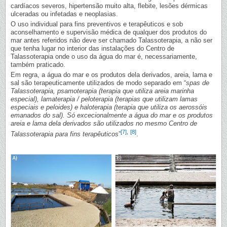
cardíacos severos, hipertensão muito alta, flebite, lesões dérmicas
ulceradas ou infetadas e neoplasias.
O uso individual para fins preventivos e terapêuticos e sob
aconselhamento e supervisão médica de qualquer dos produtos do
mar antes referidos não deve ser chamado Talassoterapia, a não ser
que tenha lugar no interior das instalações do Centro de
Talassoterapia onde o uso da água do mar é, necessariamente,
também praticado.
Em regra, a água do mar e os produtos dela derivados, areia, lama e
sal são terapeuticamente utilizados de modo separado em “
spas de
Talassoterapia, psamoterapia (terapia que utiliza areia marinha
especial), lamaterapia / peloterapia (terapias que utilizam lamas
especiais e peloides) e haloterapia (terapia que utiliza os aerossóis
emanados do sal). Só excecionalmente a água do mar e os produtos
areia e lama dela derivados são utilizados no mesmo Centro de
[7]
,
[8]
Talassoterapia para fins terapêuticos
”
.