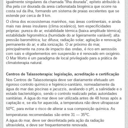
igualmente singulares da chamada “Ilha dourada”, epíteto atribuído à
ilha pela cor dourada da areia carbonatada biogénica que ocorre na
costa sul da ilha, formando um sistema de praias excelentes que se
estende por cerca de 9 km.
O clima dos ecossistemas marinhos, nas áreas continentais, e ainda
mais nas áreas insulares (clima oceânico), tem especificidades
próprias: pureza do ar; estabilidade térmica (baixa amplitude térmica);
estabilidade higrométrica (humidade do ar ligeiramente variável); alta
pressão barométrica; luz difusa; radiação solar; agitação e renovação
permanente do ar; e alta ionização. O ar próximo do mar,
principalmente na zona de impacto das ondas, é rico em aerossóis
com sais e oligoelementos em suspensão e é renovado em oxigénio.
O Mar Morto é um paradigma de local privilegiado para a prática de
climatoterapia natural.
Centros de Talassoterapia: legislação, acreditação e certificação
Nos Centros de Talassoterapia deve ser diariamente efetuado um
rigoroso controlo químico e higiénico-sanitário, nomeadamente da
água do mar das piscinas e jacuzzis, avaliando o pH, a salinidade e o
estado bacteriológico, sendo o controlo realizado pelas autoridades
sanitárias. A água do mar deve ser utilizada antes de 48 horas após a
captação e, se ela for aquecida, a temperatura não deve ultrapassar
o
50
C, para evitar o risco de alterar a sua composição química. As
o
temperaturas recomendadas são entre 31 — 35
C.
A água do mar, deve ser desinfetada pela ação da radiação
ultravioleta, e deve ser frequentemente renovada.