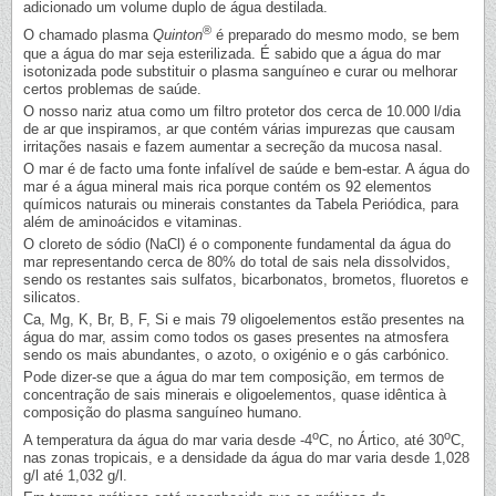
adicionado um volume duplo de água destilada.
®
O chamado plasma
Quinton
é preparado do mesmo modo, se bem
que a água do mar seja esterilizada. É sabido que a água do mar
isotonizada pode substituir o plasma sanguíneo e curar ou melhorar
certos problemas de saúde.
O nosso nariz atua como um filtro protetor dos cerca de 10.000 l/dia
de ar que inspiramos, ar que contém várias impurezas que causam
irritações nasais e fazem aumentar a secreção da mucosa nasal.
O mar é de facto uma fonte infalível de saúde e bem-estar. A água do
mar é a água mineral mais rica porque contém os 92 elementos
químicos naturais ou minerais constantes da Tabela Periódica, para
além de aminoácidos e vitaminas.
O cloreto de sódio (NaCl) é o componente fundamental da água do
mar representando cerca de 80% do total de sais nela dissolvidos,
sendo os restantes sais sulfatos, bicarbonatos, brometos, fluoretos e
silicatos.
Ca, Mg, K, Br, B, F, Si e mais 79 oligoelementos estão presentes na
água do mar, assim como todos os gases presentes na atmosfera
sendo os mais abundantes, o azoto, o oxigénio e o gás carbónico.
Pode dizer-se que a água do mar tem composição, em termos de
concentração de sais minerais e oligoelementos, quase idêntica à
composição do plasma sanguíneo humano.
o
o
A temperatura da água do mar varia desde -4
C, no Ártico, até 30
C,
nas zonas tropicais, e a densidade da água do mar varia desde 1,028
g/l até 1,032 g/l.