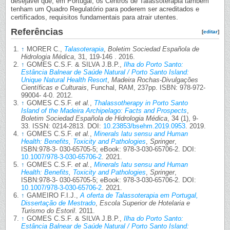
desejável que, em Portugal, os Centros de Talassoterapia também
tenham um Quadro Regulatório para poderem ser acreditados e
certificados, requisitos fundamentais para atrair utentes.
Referências
[
editar
]
↑
MORER C.,
Talasoterapia
,
Boletim Sociedad Española de
Hidrologia Médica
, 31, 119-146 . 2016.
↑
GOMES C.S.F. & SILVA J.B.P.,
Ilha do Porto Santo:
Estância Balnear de Saúde Natural / Porto Santo Island:
Unique Natural Health Resort
,
Madeira Rochas-Divulgações
Científicas e Culturais
, Funchal, RAM, 237pp. ISBN: 978-972-
99004- 4-0. 2012.
↑
GOMES C.S.F.
et al.
,
Thalassotherapy in Porto Santo
Island of the Madeira Archipelago: Facts and Prospects
,
Boletim Sociedad Española de Hidrologia Médica
, 34 (1), 9-
33. ISSN: 0214-2813. DOI:
10.23853/bsehm.2019.0953
. 2019.
↑
GOMES C.S.F.
et al.
,
Minerals latu sensu and Human
Health: Benefits, Toxicity and Pathologies
,
Springer
,
ISBN:978-3- 030-65705-5; eBook: 978-3-030-65706-2. DOI:
10.1007/978-3-030-65706-2
. 2021.
↑
GOMES C.S.F.
et al.
,
Minerals latu sensu and Human
Health: Benefits, Toxicity and Pathologies
,
Springer
,
ISBN:978-3- 030-65705-5; eBook: 978-3-030-65706-2. DOI:
10.1007/978-3-030-65706-2
. 2021.
↑
GAMEIRO F.I.J.,
A oferta de Talassoterapia em Portugal,
Dissertação de Mestrado
,
Escola Superior de Hotelaria e
Turismo do Estoril
. 2011.
↑
GOMES C.S.F. & SILVA J.B.P.,
Ilha do Porto Santo:
Estância Balnear de Saúde Natural / Porto Santo Island: