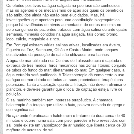
Os efeitos positivos da água salgada na psoríase são conhecidos,
mas os agentes e os mecanismos de ação aos quais os benefícios
são atribuídos ainda não estão bem elucidados. Mas, há
investigações que apontam para uma contribuição biogeoquímica
porque há evidências de níveis aumentados de certos minerais no
soro sanguíneo de pacientes tratados com água salina durante quatro
semanas, minerais contidos na água salgada, tais como: bromo,
iodo, cálcio, magnésio e zinco.
Em Portugal existem várias salinas ativas, localizadas em Aveiro,
Figueira da Foz, Samouco, Olhão e Castro Marim, onde tanques
desativados da produção de sal são utilizados para banhos.
A água do mar utilizada nos Centros de Talassoterapia é captada e
extraída de três modos: furos mecânicos nas zonas litorais; conjunto
de tubos do fundo do mar; diretamente do mar. Em qualquer caso, a
água extraída será purificada. A Talassoterapia dá como certo o uso
da água do mar dotada de todas as suas propriedades terapêuticas
potenciais. Tanto a captação quanto a filtração não devem eliminar o
plâncton, e deve-se garantir que o local de captação esteja livre de
poluição.
O sal marinho também tem interesse terapêutico. A chamada
haloterapia é a terapia que utiliza o
halo
, palavra derivada do grego e
que significa sal.
No
spa
onde é praticada a haloterapia o tratamento dura cerca de 40
minutos e ocorre numa sala com piso, paredes e teto revestidos com
sal, onde existe um vaporizador de ar húmido que liberta cerca de 30
mg/hora de aerossol de sal.