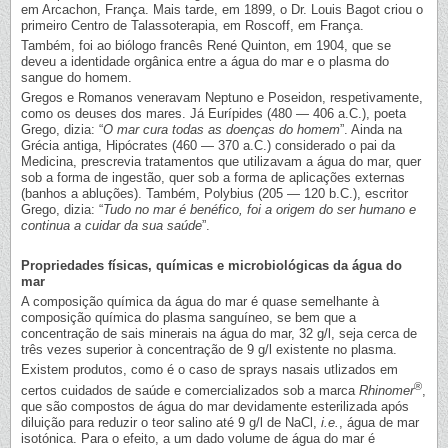
em Arcachon, França. Mais tarde, em 1899, o Dr. Louis Bagot criou o
primeiro Centro de Talassoterapia, em Roscoff, em França.
Também, foi ao biólogo francês René Quinton, em 1904, que se
deveu a identidade orgânica entre a água do mar e o plasma do
sangue do homem.
Gregos e Romanos veneravam Neptuno e Poseidon, respetivamente,
como os deuses dos mares. Já Eurípides (480 — 406 a.C.), poeta
Grego, dizia: “
O mar cura todas as doenças do homem
”. Ainda na
Grécia antiga, Hipócrates (460 — 370 a.C.) considerado o pai da
Medicina, prescrevia tratamentos que utilizavam a água do mar, quer
sob a forma de ingestão, quer sob a forma de aplicações externas
(banhos a abluções). Também, Polybius (205 — 120 b.C.), escritor
Grego, dizia: “
Tudo no mar é benéfico, foi a origem do ser humano e
continua a cuidar da sua saúde
”.
Propriedades físicas, químicas e microbiológicas da água do
mar
A composição química da água do mar é quase semelhante à
composição química do plasma sanguíneo, se bem que a
concentração de sais minerais na água do mar, 32 g/l, seja cerca de
três vezes superior à concentração de 9 g/l existente no plasma.
Existem produtos, como é o caso de sprays nasais utlizados em
®
certos cuidados de saúde e comercializados sob a marca
Rhinomer
,
que são compostos de água do mar devidamente esterilizada após
diluição para reduzir o teor salino até 9 g/l de NaCl,
i.e.
, água de mar
isotónica. Para o efeito, a um dado volume de água do mar é