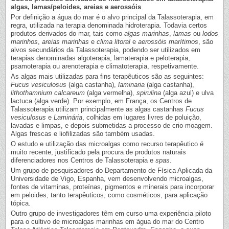
algas, lamas/peloides, areias e aerossóis
Por definição a água do mar é o alvo principal da Talassoterapia, em
regra, utilizada na terapia denominada hidroterapia. Todavia certos
produtos derivados do mar, tais como
algas marinhas
,
lamas
ou
lodos
marinhos
,
areias marinhas
e
clima litoral
e
aerossóis marítimos
, são
alvos secundários da Talassoterapia, podendo ser utilizados em
terapias denominadas algoterapia, lamaterapia e peloterapia,
psamoterapia ou arenoterapia e climatoterapia, respetivamente.
As algas mais utilizadas para fins terapêuticos são as seguintes:
Fucus vesiculosus
(alga castanha),
laminaria
(alga castanha),
lithothamnium calcareum
(alga vermelha),
spirulina
(alga azul) e ulva
lactuca (alga verde). Por exemplo, em França, os Centros de
Talassoterapia utilizam principalmente as algas castanhas
Fucus
vesiculosus
e
Laminária
, colhidas em lugares livres de poluição,
lavadas e limpas, e depois submetidas a processo de crio-moagem.
Algas frescas e liofilizadas são também usadas.
O estudo e utilização das microalgas como recurso terapêutico é
muito recente, justificado pela procura de produtos naturais
diferenciadores nos Centros de Talassoterapia e
spas
.
Um grupo de pesquisadores do Departamento de Física Aplicada da
Universidade de Vigo, Espanha, vem desenvolvendo microalgas,
fontes de vitaminas, proteínas, pigmentos e minerais para incorporar
em peloides, tanto terapêuticos, como cosméticos, para aplicação
tópica.
Outro grupo de investigadores têm em curso uma experiência piloto
para o cultivo de microalgas marinhas em água do mar do Centro