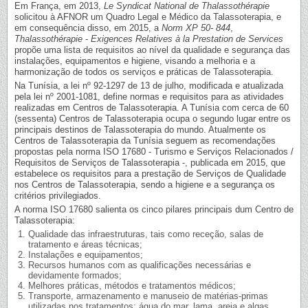
Em França, em 2013,
Le Syndicat National de Thalassothérapie
solicitou à AFNOR um Quadro Legal e Médico da Talassoterapia, e
em consequência disso, em 2015, a
Norm XP 50- 844
,
Thalassothérapie - Exigences Relatives à la Prestation de Services
propõe uma lista de requisitos ao nível da qualidade e segurança das
instalações, equipamentos e higiene, visando a melhoria e a
harmonização de todos os serviços e práticas de Talassoterapia.
Na Tunísia, a lei nº 92-1297 de 13 de julho, modificada e atualizada
pela lei nº 2001-1081, define normas e requisitos para as atividades
realizadas em Centros de Talassoterapia. A Tunísia com cerca de 60
(sessenta) Centros de Talassoterapia ocupa o segundo lugar entre os
principais destinos de Talassoterapia do mundo. Atualmente os
Centros de Talassoterapia da Tunísia seguem as recomendações
propostas pela norma ISO 17680 - Turismo e Serviços Relacionados /
Requisitos de Serviços de Talassoterapia -, publicada em 2015, que
estabelece os requisitos para a prestação de Serviços de Qualidade
nos Centros de Talassoterapia, sendo a higiene e a segurança os
critérios privilegiados.
A norma ISO 17680 salienta os cinco pilares principais dum Centro de
Talassoterapia:
Qualidade das infraestruturas, tais como receção, salas de
tratamento e áreas técnicas;
Instalações e equipamentos;
Recursos humanos com as qualificações necessárias e
devidamente formados;
Melhores práticas, métodos e tratamentos médicos;
Transporte, armazenamento e manuseio de matérias-primas
utilizadas nos tratamentos: água do mar, lama, areia e algas.