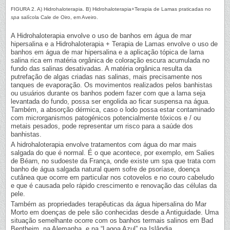
FIGURA 2. A) Hidrohaloterapia. B) Hidrohaloterapia+Terapia de Lamas praticadas no
spa
salícola Cale de Oiro, em Aveiro.
A Hidrohaloterapia envolve o uso de banhos em água de mar
hipersalina e a Hidrohaloterapia + Terapia de Lamas envolve o uso de
banhos em água de mar hipersalina e a aplicação tópica de lama
salina rica em matéria orgânica de coloração escura acumulada no
fundo das salinas desativadas. A matéria orgânica resulta da
putrefação de algas criadas nas salinas, mais precisamente nos
tanques de evaporação. Os movimentos realizados pelos banhistas
ou usuários durante os banhos podem fazer com que a lama seja
levantada do fundo, possa ser engolida ao ficar suspensa na água.
Também, a absorção dérmica, caso o lodo possa estar contaminado
com microrganismos patogénicos potencialmente tóxicos e / ou
metais pesados, pode representar um risco para a saúde dos
banhistas.
A hidrohaloterapia envolve tratamentos com água do mar mais
salgada do que é normal. É o que acontece, por exemplo, em Salies
de Béarn, no sudoeste da França, onde existe um spa que trata com
banho de água salgada natural quem sofre de psoríase, doença
cutânea que ocorre em particular nos cotovelos e no couro cabeludo
e que é causada pelo rápido crescimento e renovação das células da
pele.
Também as propriedades terapêuticas da água hipersalina do Mar
Morto em doenças de pele são conhecidas desde a Antiguidade. Uma
situação semelhante ocorre com os banhos termais salinos em Bad
Bentheim, na Alemanha, e na “Lagoa Azul” na Islândia.