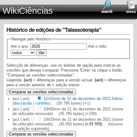
WikiCiências
Histórico de edições de "Talassoterapia"
Navegar pelo histórico
Até o ano:
Até o mês:
Selecção de diferenças: use os botões de opção para marcar as
versões que deseja comparar. Pressione 'Enter' ou clique o botão
"Comparar as versões seleccionadas".
Legenda:
(act)
= diferenças para a versão actual,
(ant)
= diferenças
para a versão anterior,
m
= edição menor
(act | ant)
11h32min de 21 de dezembro de 2021
‎
Admin
(
discussão
|
contribs
)
‎
. .
(35 786 bytes)
(+1)
(act | ant)
10h50min de 21 de dezembro de 2021
‎
(nome
de utilizador removido)
‎
. .
(35 785 bytes)
(+230)
(act | ant)
10h33min de 21 de dezembro de 2021
‎
(nome
de utilizador removido)
‎
. .
(35 555 bytes)
(+35 555)
‎
. .
(resumo
da edição suprimido)