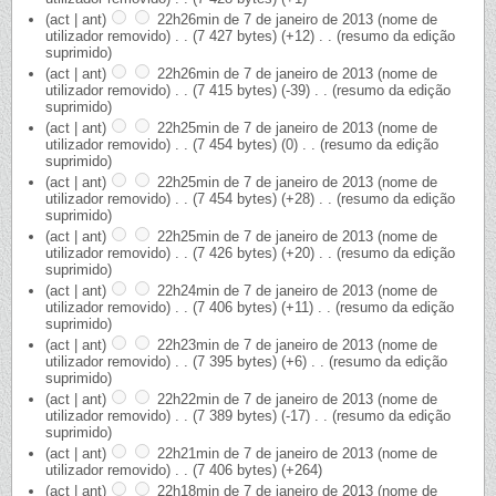
(act | ant)
22h26min de 7 de janeiro de 2013
‎
(nome de
utilizador removido)
‎
. .
(7 427 bytes)
(+12)
‎
. .
(resumo da edição
suprimido)
(act | ant)
22h26min de 7 de janeiro de 2013
‎
(nome de
utilizador removido)
‎
. .
(7 415 bytes)
(-39)
‎
. .
(resumo da edição
suprimido)
(act | ant)
22h25min de 7 de janeiro de 2013
‎
(nome de
utilizador removido)
‎
. .
(7 454 bytes)
(0)
‎
. .
(resumo da edição
suprimido)
(act | ant)
22h25min de 7 de janeiro de 2013
‎
(nome de
utilizador removido)
‎
. .
(7 454 bytes)
(+28)
‎
. .
(resumo da edição
suprimido)
(act | ant)
22h25min de 7 de janeiro de 2013
‎
(nome de
utilizador removido)
‎
. .
(7 426 bytes)
(+20)
‎
. .
(resumo da edição
suprimido)
(act | ant)
22h24min de 7 de janeiro de 2013
‎
(nome de
utilizador removido)
‎
. .
(7 406 bytes)
(+11)
‎
. .
(resumo da edição
suprimido)
(act | ant)
22h23min de 7 de janeiro de 2013
‎
(nome de
utilizador removido)
‎
. .
(7 395 bytes)
(+6)
‎
. .
(resumo da edição
suprimido)
(act | ant)
22h22min de 7 de janeiro de 2013
‎
(nome de
utilizador removido)
‎
. .
(7 389 bytes)
(-17)
‎
. .
(resumo da edição
suprimido)
(act | ant)
22h21min de 7 de janeiro de 2013
‎
(nome de
utilizador removido)
‎
. .
(7 406 bytes)
(+264)
(act | ant)
22h18min de 7 de janeiro de 2013
‎
(nome de