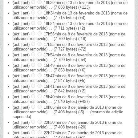
(act | ant)
18h39min de 13 de fevereiro de 2013
‎
(nome de
utilizador removido)
‎
. .
(7 838 bytes)
(+123)
(act | ant)
18h34min de 13 de fevereiro de 2013
‎
(nome de
utilizador removido)
‎
. .
(7 715 bytes)
(+4)
(act | ant)
18h34min de 13 de fevereiro de 2013
‎
(nome de
utilizador removido)
‎
. .
(7 711 bytes)
(+2)
(act | ant)
17h56min de 8 de fevereiro de 2013
‎
(nome de
utilizador removido)
‎
. .
(7 709 bytes)
(-18)
(act | ant)
17h55min de 8 de fevereiro de 2013
‎
(nome de
utilizador removido)
‎
. .
(7 727 bytes)
(-72)
(act | ant)
17h54min de 8 de fevereiro de 2013
‎
(nome de
utilizador removido)
‎
. .
(7 799 bytes)
(-54)
(act | ant)
15h49min de 8 de fevereiro de 2013
‎
(nome de
utilizador removido)
‎
. .
(7 853 bytes)
(+6)
(act | ant)
15h47min de 8 de fevereiro de 2013
‎
(nome de
utilizador removido)
‎
. .
(7 847 bytes)
(+5)
(act | ant)
15h41min de 8 de fevereiro de 2013
‎
(nome de
utilizador removido)
‎
. .
(7 842 bytes)
(+2)
(act | ant)
15h40min de 8 de fevereiro de 2013
‎
(nome de
utilizador removido)
‎
. .
(7 840 bytes)
(+437)
(act | ant)
10h05min de 8 de janeiro de 2013
‎
(nome de
utilizador removido)
‎
. .
(7 403 bytes)
(-5)
‎
. .
(resumo da edição
suprimido)
(act | ant)
22h30min de 7 de janeiro de 2013
‎
(nome de
utilizador removido)
‎
. .
(7 408 bytes)
(-20)
(act | ant)
22h27min de 7 de janeiro de 2013
‎
(nome de
utilizador removido)
‎
. .
(7 428 bytes)
(+1)