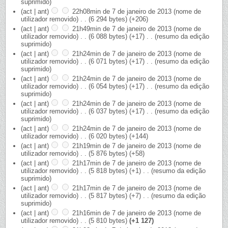
suprimido)
(act | ant)
22h08min de 7 de janeiro de 2013
‎
(nome de
utilizador removido)
‎
. .
(6 294 bytes)
(+206)
(act | ant)
21h49min de 7 de janeiro de 2013
‎
(nome de
utilizador removido)
‎
. .
(6 088 bytes)
(+17)
‎
. .
(resumo da edição
suprimido)
(act | ant)
21h24min de 7 de janeiro de 2013
‎
(nome de
utilizador removido)
‎
. .
(6 071 bytes)
(+17)
‎
. .
(resumo da edição
suprimido)
(act | ant)
21h24min de 7 de janeiro de 2013
‎
(nome de
utilizador removido)
‎
. .
(6 054 bytes)
(+17)
‎
. .
(resumo da edição
suprimido)
(act | ant)
21h24min de 7 de janeiro de 2013
‎
(nome de
utilizador removido)
‎
. .
(6 037 bytes)
(+17)
‎
. .
(resumo da edição
suprimido)
(act | ant)
21h24min de 7 de janeiro de 2013
‎
(nome de
utilizador removido)
‎
. .
(6 020 bytes)
(+144)
(act | ant)
21h19min de 7 de janeiro de 2013
‎
(nome de
utilizador removido)
‎
. .
(5 876 bytes)
(+58)
(act | ant)
21h17min de 7 de janeiro de 2013
‎
(nome de
utilizador removido)
‎
. .
(5 818 bytes)
(+1)
‎
. .
(resumo da edição
suprimido)
(act | ant)
21h17min de 7 de janeiro de 2013
‎
(nome de
utilizador removido)
‎
. .
(5 817 bytes)
(+7)
‎
. .
(resumo da edição
suprimido)
(act | ant)
21h16min de 7 de janeiro de 2013
‎
(nome de
utilizador removido)
‎
. .
(5 810 bytes)
(+1 127)