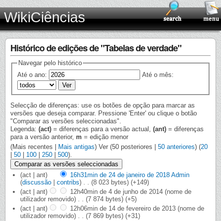
WikiCiências
Histórico de edições de "Tabelas de verdade"
Navegar pelo histórico
Até o ano:
Até o mês:
Selecção de diferenças: use os botões de opção para marcar as
versões que deseja comparar. Pressione 'Enter' ou clique o botão
"Comparar as versões seleccionadas".
Legenda:
(act)
= diferenças para a versão actual,
(ant)
= diferenças
para a versão anterior,
m
= edição menor
(Mais recentes |
Mais antigas
) Ver (50 posteriores |
50 anteriores
) (
20
|
50
|
100
|
250
|
500
).
(act | ant)
16h31min de 24 de janeiro de 2018
‎
Admin
(
discussão
|
contribs
)
‎
. .
(8 023 bytes)
(+149)
(act | ant)
12h40min de 4 de junho de 2014
‎
(nome de
utilizador removido)
‎
. .
(7 874 bytes)
(+5)
(act | ant)
12h06min de 14 de fevereiro de 2013
‎
(nome de
utilizador removido)
‎
. .
(7 869 bytes)
(+31)