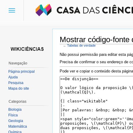
Toggle
navigation
Mostrar código-fonte
←
Tabelas de verdade
Ir para:
navegação
,
pesquisa
Não possui permissão para editar esta pág
Precisa de confirmar o seu endereço de co
Navegação
Pode ver e copiar o conteúdo desta página
Página principal
Ajuda
Pesquisa
Mapa do site
Categorias
Biologia
Física
Geologia
Matemática
Química