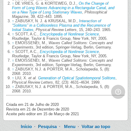
↑
DE VRIES, G. & KORTEWEG, D.J.,
On the Change of
Form of Long Waves Advancing in a Rectangular Canal, and
on a New Type of Long Stationary Waves
,
Philosophical
Magazine
, 39, 422–443. 1895.
↑
ZABUSKY, N. J. & KRUSKAL, M.D.,
Interaction of
“Solitons” in a Collisionless Plasma and the Recurrence of
Initial States
,
Physical Review Letters
, 15, 240–243. 1965.
↑
SCOTT, A.C.,
Encyclopedia of Nonlinear Science
,
Routledge
, Taylor & Francis Group, New York, NY, 2005.
↑
EMOISSENEt, M.,
Waves Called Solitons: Concepts and
Experiments
, 3rd edition, Springer-Verlag, Berlin, Germany.
↑
SCOTT, A.C.,
Encyclopedia of Nonlinear Science
,
Routledge
, Taylor & Francis Group, New York, NY, 2005.
↑
EMOISSENEt, M.,
Waves Called Solitons: Concepts and
Experiments
, 3rd edition, Springer-Verlag, Berlin, Germany.
↑
ZABUSKY, N.J. & PORTER, M.A.,
Scholarpedia
, 5, (8):
2068. 2010.
↑
LIU, X.
et al.
Generation of Optical Spatiotemporal Solitons
,
Physical Review Letters
, 82, (23): 4631–4634. 1999.
↑
ZABUSKY, N.J. & PORTER, M.A.,
Scholarpedia
, 5, (8):
2068. 2010.
Criada em 21 de Julho de 2020
Revista em 21 de Dezembro de 2020
Aceite pelo editor em 15 de Março de 2021
Início
·
Pesquisa
·
Menu
·
Voltar ao topo