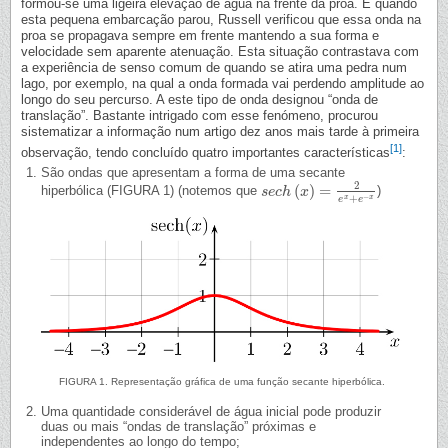
formou-se uma ligeira elevação de água na frente da proa. E quando
esta pequena embarcação parou, Russell verificou que essa onda na
proa se propagava sempre em frente mantendo a sua forma e
velocidade sem aparente atenuação. Esta situação contrastava com
a experiência de senso comum de quando se atira uma pedra num
lago, por exemplo, na qual a onda formada vai perdendo amplitude ao
longo do seu percurso. A este tipo de onda designou “onda de
translação”. Bastante intrigado com esse fenómeno, procurou
sistematizar a informação num artigo dez anos mais tarde à primeira
[1]
observação, tendo concluído quatro importantes características
:
São ondas que apresentam a forma de uma secante
2
(
)
=
hiperbólica (FIGURA 1) (notemos que
)
s
s
e
e
c
c
h
h
(
x
x
)
=
2
e
x
+
e
−
x
−
+
x
x
e
e
FIGURA 1. Representação gráfica de uma função secante hiperbólica.
Uma quantidade considerável de água inicial pode produzir
duas ou mais “ondas de translação” próximas e
independentes ao longo do tempo;