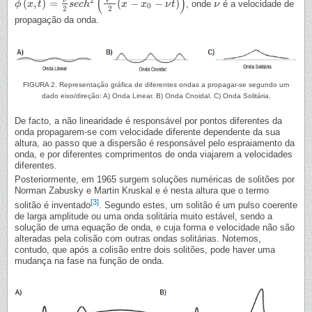
(
)
2
ν
(
,
)
=
(
−
−
)
, onde
é a velocidade de
ϕ
ϕ
(
x
x
,
t
)
=
t
ν
2
s
e
c
h
s
2
e
(
ν
c
2
h
(
x
−
x
0
−
ν
t
x
)
)
x
ν
t
ν
ν
0
2
2
propagação da onda.
FIGURA 2. Representação gráfica de diferentes ondas a propagar-se segundo um
dado eixo/direção: A) Onda Linear. B) Onda Cnoidal. C) Onda Solitária.
De facto, a não linearidade é responsável por pontos diferentes da
onda propagarem-se com velocidade diferente dependente da sua
altura, ao passo que a dispersão é responsável pelo espraiamento da
onda, e por diferentes comprimentos de onda viajarem a velocidades
diferentes.
Posteriormente, em 1965 surgem soluções numéricas de solitões por
Norman Zabusky e Martin Kruskal e é nesta altura que o termo
[3]
solitão é inventado
. Segundo estes, um solitão é um pulso coerente
de larga amplitude ou uma onda solitária muito estável, sendo a
solução de uma equação de onda, e cuja forma e velocidade não são
alteradas pela colisão com outras ondas solitárias. Notemos,
contudo, que após a colisão entre dois solitões, pode haver uma
mudança na fase na função de onda.