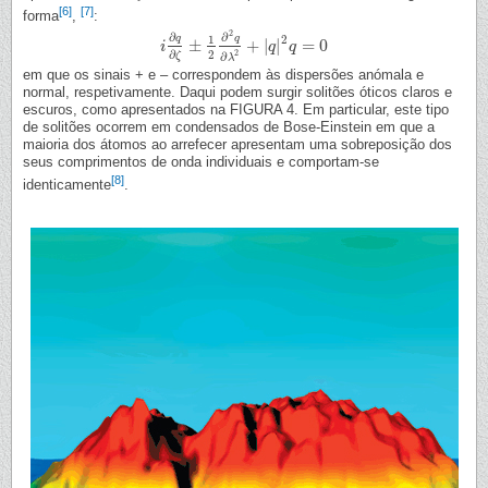
[6]
[7]
forma
,
:
2
∂
∂
2
q
q
1
±
+
|
|
=
0
i
i
∂
q
∂
ζ
±
1
2
∂
2
q
∂
λ
2
+
|
q
q
|
2
q
q
=
0
2
∂
2
ζ
∂
λ
em que os sinais + e – correspondem às dispersões anómala e
normal, respetivamente. Daqui podem surgir solitões óticos claros e
escuros, como apresentados na FIGURA 4. Em particular, este tipo
de solitões ocorrem em condensados de Bose-Einstein em que a
maioria dos átomos ao arrefecer apresentam uma sobreposição dos
seus comprimentos de onda individuais e comportam-se
[8]
identicamente
.