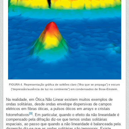
FIGURA 4. Representação gráfica de solitões claro (“ilha que se propaga”) e escuro
(“depressão/ausência de luz no continente”) em condensados de Bose-Einstein.
Na realidade, em Ótica Não Linear existem muitos exemplos de
ondas solitárias, desde ondas envelope dispersivas de campos
elétricos em fibras óticas, a pulsos óticos em
arrays
e cristais
[9]
fotorrefrativos
. Em particular, quando o efeito da não linearidade é
compensado pela difração diz-se que temos ondas solitárias
espaciais, ao passo que quando a não linearidade é balanceada pela
dispersão diz-se que as ondas solitárias são temporais. Existe,