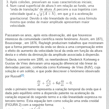
Após colisões, preservam as suas características iniciais;
Num canal superficial de altura h em relação ao fundo, uma
“onda de translação” de altura
percorre a sua trajetória com
A
A
−
−
−
−
−
−
−
−
(
+
)
√
velocidade igual a
, em que
é a aceleração
g
(
A
g
+
h
A
)
h
g
g
gravitacional. Devido à não linearidade da onda, essa fórmula
mostra que ondas de maior amplitude apresentam maior
velocidade.
Passaram-se anos, após esta observação, até que houvesse
interesse da comunidade científica neste fenómeno. Assim, em 1871,
Boussineqe , em 1876, Rayleigh produziram trabalhos que mostraram
que a forma permanente da onda se devia a uma compensação entre
o efeito do aumento da velocidade local da onda em função da altura
desta e o efeito da diminuição da amplitude associada à dispersão.
Todavia, somente em 1895, os neerlandeses Diederick Korteweg e
Gustav de Vries derivaram uma equação diferencial não linear às
derivadas parciais, conhecida como Korteweg- de Vries (KdV), cuja
solução é um solitão, e que pode descrever o fenómeno observado
[2]
por Russell
:
3
d
ϕ
d
ϕ
d
ϕ
+
+
6
=
0
,
d
ϕ
d
t
+
d
3
ϕ
d
x
3
+
6
ϕ
ϕ
d
ϕ
d
x
=
0
3
d
t
d
x
d
x
onde o primeiro termo representa a variação temporal da onda que é
dada pelo equilíbrio entre a dispersão patente na aceleração da
variação espacial do segundo termo e a não linearidade expressa no
terceiro termo. Esta equação tem como solução uma onda cnoidal
(FIGURA 2) com a seguinte forma:
√
ν