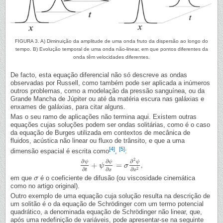
FIGURA 3. A) Diminuição da amplitude de uma onda fruto da dispersão ao longo do
tempo. B) Evolução temporal de uma onda não-linear, em que pontos diferentes da
onda têm velocidades diferentes.
De facto, esta equação diferencial não só descreve as ondas
observadas por Russell, como também pode ser aplicada a inúmeros
outros problemas, como a modelação da pressão sanguínea, ou da
Grande Mancha de Júpiter ou até da matéria escura nas galáxias e
enxames de galáxias, para citar alguns.
Mas o seu ramo de aplicações não termina aqui. Existem outras
equações cujas soluções podem ser ondas solitárias, como é o caso
da equação de Burges utilizada em contextos de mecânica de
fluidos, acústica não linear ou fluxo de trânsito, e que a uma
[4]
[5]
dimensão espacial é escrita como
,
:
2
∂
∂
∂
ψ
ψ
ψ
+
=
,
∂
ψ
∂
t
+
ψ
ψ
∂
ψ
∂
x
=
σ
∂
σ
2
ψ
∂
x
2
∂
∂
2
∂
t
x
x
em que
é o coeficiente de difusão (ou viscosidade cinemática
σ
σ
como no artigo original).
Outro exemplo de uma equação cuja solução resulta na descrição de
um solitão é o da equação de Schrödinger com um termo potencial
quadrático, a denominada equação de Schrödinger não linear, que,
após uma redefinição de variáveis, pode apresentar-se na seguinte