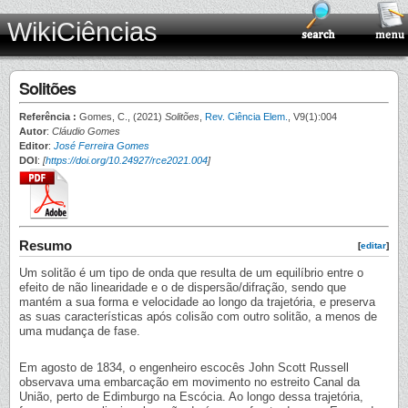
WikiCiências
Solitões
Referência :
Gomes, C., (2021)
Solitões
,
Rev. Ciência Elem.
, V9(1):004
Autor
:
Cláudio Gomes
Editor
:
José Ferreira Gomes
DOI
:
[
https://doi.org/10.24927/rce2021.004
]
Resumo
[
editar
]
Um solitão é um tipo de onda que resulta de um equilíbrio entre o
efeito de não linearidade e o de dispersão/difração, sendo que
mantém a sua forma e velocidade ao longo da trajetória, e preserva
as suas características após colisão com outro solitão, a menos de
uma mudança de fase.
Em agosto de 1834, o engenheiro escocês John Scott Russell
observava uma embarcação em movimento no estreito Canal da
União, perto de Edimburgo na Escócia. Ao longo dessa trajetória,