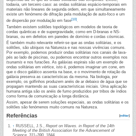
todavia, um terceiro caso: as ondas solitárias espácio-temporais em
materiais não lineares de segunda ordem, em que simultaneamente
existe um fenómeno de difração pela modulação de auto-foco e um
[10]
de dispersão por modulação em fase
.
Também existem solitões topológicos em modelos de teoria de
cordas quânticas e de supergravidade, como em D-branas e NS-
branas, ou em defeitos em paredes de domínio e cordas cósmicas.
É também muito relevante referir-se que as ondas solitárias, e os
solitões, são ubíquos na Natureza e nas nossas vivências comuns.
Por exemplo, podemos produzir ondas solitárias nos canais de lava-
pés ao lado de piscinas, ou podemos encontrar outros exemplos nos
tsunamis
e nos furacões. As galáxias espirais são um exemplo de
ondas solitárias em vértice, isto é, podemos imaginar um cone, em
que o disco galático assenta na base, e o movimento de rotação da
galáxia preserva as características da mesma. Na biologia, por
exemplo, os golfinhos produzem anéis de ar debaixo de água que se
propagam mantendo as suas características iniciais. Uma aplicação
humana antiga são os anéis de fumo produzidos por tribos de índios
como forma de comunicação a longa distância.
Assim, apesar de serem soluções especiais, as ondas solitárias e os
solitões são fenómenos muito comuns na Natureza.
Referências
[
editar
]
↑
RUSSELL, J.S.,
Report on Waves. in Report of the 14th
Meeting of the British Association for the Advancement of
Science
, 311–390. 1844.