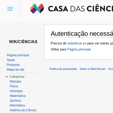
Toggle
navigation
Autenticação necessá
Ir para:
navegação
,
pesquisa
Precisa de
autenticar-se
para ver outras p
Voltar para
Página principal
.
Página principal
Ajuda
Pesquisa
Política de privacidade
Sobre a WikiCiências
Exo
Mapa do site
Categorias
Biologia
Física
Geologia
Matemática
Química
Informática
História da Ciência