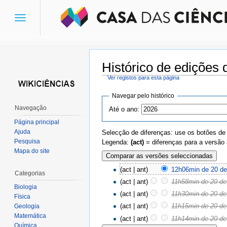
Toggle
navigation
Histórico de edições 
Ver registos para esta página
Ir para:
navegação
,
pesquisa
Navegar pelo histórico
Navegação
Até o ano:
Página principal
Ajuda
Selecção de diferenças: use os botões de
Pesquisa
Legenda:
(act)
= diferenças para a versão 
Mapa do site
(act | ant)
12h06min de 20 d
Categorias
(act | ant)
11h58min de 20 d
Biologia
(act | ant)
11h30min de 20 d
Física
(act | ant)
11h15min de 20 d
Geologia
Matemática
(act | ant)
11h14min de 20 d
Química