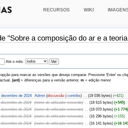
RECURSOS
WIKI
IMAGEN
de "Sobre a composição do ar e a teoria 
Até o mês:
 opção para marcar as versões que deseja comparar. Pressione 'Enter' ou cli
actual,
(ant)
= diferenças para a versão anterior,
m
= edição menor
e dezembro de 2024
‎
Admin
(
discussão
|
contribs
)
‎
. .
(19 036 bytes)
(+421)
e dezembro de 2024
‎
(nome de utilizador removido)
‎
. .
(18 615 bytes)
(+545)
e dezembro de 2024
‎
(nome de utilizador removido)
‎
. .
(18 070 bytes)
(+1 774
e dezembro de 2024
‎
(nome de utilizador removido)
‎
. .
(16 296 bytes)
(+155)
e dezembro de 2024
‎
(nome de utilizador removido)
‎
. .
(16 141 bytes)
(+16 14