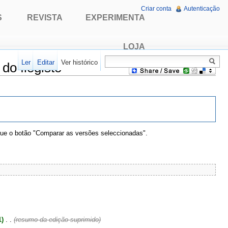
Criar conta
Autenticação
S
REVISTA
EXPERIMENTA
LOJA
Ler
Editar
Ver histórico
do flogisto"
que o botão "Comparar as versões seleccionadas".
)
1)
‎
. .
(resumo da edição suprimido)