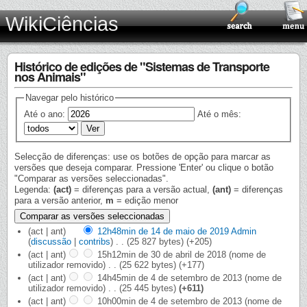
WikiCiências
Histórico de edições de "Sistemas de Transporte
nos Animais"
Navegar pelo histórico
Até o ano:
Até o mês:
Selecção de diferenças: use os botões de opção para marcar as
versões que deseja comparar. Pressione 'Enter' ou clique o botão
"Comparar as versões seleccionadas".
Legenda:
(act)
= diferenças para a versão actual,
(ant)
= diferenças
para a versão anterior,
m
= edição menor
(act | ant)
12h48min de 14 de maio de 2019
‎
Admin
(
discussão
|
contribs
)
‎
. .
(25 827 bytes)
(+205)
(act | ant)
15h12min de 30 de abril de 2018
‎
(nome de
utilizador removido)
‎
. .
(25 622 bytes)
(+177)
(act | ant)
14h45min de 4 de setembro de 2013
‎
(nome de
utilizador removido)
‎
. .
(25 445 bytes)
(+611)
(act | ant)
10h00min de 4 de setembro de 2013
‎
(nome de