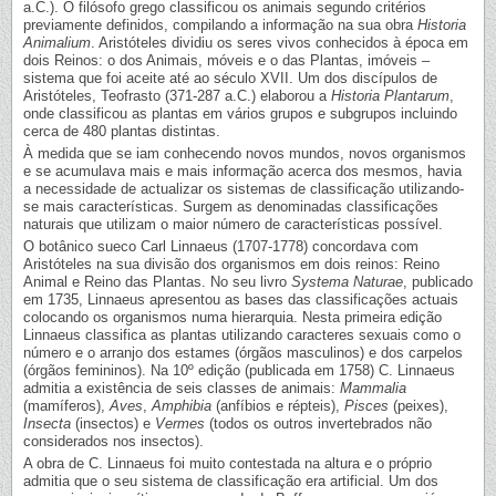
a.C.). O filósofo grego classificou os animais segundo critérios
previamente definidos, compilando a informação na sua obra
Historia
Animalium
. Aristóteles dividiu os seres vivos conhecidos à época em
dois Reinos: o dos Animais, móveis e o das Plantas, imóveis –
sistema que foi aceite até ao século XVII. Um dos discípulos de
Aristóteles, Teofrasto (371-287 a.C.) elaborou a
Historia Plantarum
,
onde classificou as plantas em vários grupos e subgrupos incluindo
cerca de 480 plantas distintas.
À medida que se iam conhecendo novos mundos, novos organismos
e se acumulava mais e mais informação acerca dos mesmos, havia
a necessidade de actualizar os sistemas de classificação utilizando-
se mais características. Surgem as denominadas classificações
naturais que utilizam o maior número de características possível.
O botânico sueco Carl Linnaeus (1707-1778) concordava com
Aristóteles na sua divisão dos organismos em dois reinos: Reino
Animal e Reino das Plantas. No seu livro
Systema Naturae
, publicado
em 1735, Linnaeus apresentou as bases das classificações actuais
colocando os organismos numa hierarquia. Nesta primeira edição
Linnaeus classifica as plantas utilizando caracteres sexuais como o
número e o arranjo dos estames (órgãos masculinos) e dos carpelos
(órgãos femininos). Na 10º edição (publicada em 1758) C. Linnaeus
admitia a existência de seis classes de animais:
Mammalia
(mamíferos),
Aves
,
Amphibia
(anfíbios e répteis),
Pisces
(peixes),
Insecta
(insectos) e
Vermes
(todos os outros invertebrados não
considerados nos insectos).
A obra de C. Linnaeus foi muito contestada na altura e o próprio
admitia que o seu sistema de classificação era artificial. Um dos