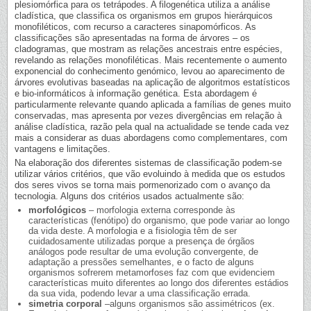
plesiomórfica para os tetrápodes. A filogenética utiliza a análise
cladística, que classifica os organismos em grupos hierárquicos
monofiléticos, com recurso a caracteres sinapomórficos. As
classificações são apresentadas na forma de árvores – os
cladogramas, que mostram as relações ancestrais entre espécies,
revelando as relações monofiléticas. Mais recentemente o aumento
exponencial do conhecimento genómico, levou ao aparecimento de
árvores evolutivas baseadas na aplicação de algoritmos estatísticos
e bio-informáticos à informação genética. Esta abordagem é
particularmente relevante quando aplicada a famílias de genes muito
conservadas, mas apresenta por vezes divergências em relação à
análise cladística, razão pela qual na actualidade se tende cada vez
mais a considerar as duas abordagens como complementares, com
vantagens e limitações.
Na elaboração dos diferentes sistemas de classificação podem-se
utilizar vários critérios, que vão evoluindo à medida que os estudos
dos seres vivos se torna mais pormenorizado com o avanço da
tecnologia. Alguns dos critérios usados actualmente são:
morfológicos
– morfologia externa corresponde às
características (fenótipo) do organismo, que pode variar ao longo
da vida deste. A morfologia e a fisiologia têm de ser
cuidadosamente utilizadas porque a presença de órgãos
análogos pode resultar de uma evolução convergente, de
adaptação a pressões semelhantes, e o facto de alguns
organismos sofrerem metamorfoses faz com que evidenciem
características muito diferentes ao longo dos diferentes estádios
da sua vida, podendo levar a uma classificação errada.
simetria corporal
–alguns organismos são assimétricos (ex.