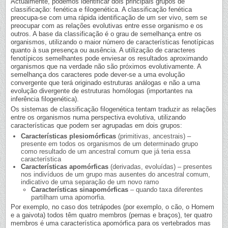
Actualmente, podemos identificar dois principais grupos de
classificação: fenética e filogenética. A classificação fenética
preocupa-se com uma rápida identificação de um ser vivo, sem se
preocupar com as relações evolutivas entre esse organismo e os
outros. A base da classificação é o grau de semelhança entre os
organismos, utilizando o maior número de características fenotípicas
quanto à sua presença ou ausência. A utilização de caracteres
fenotípicos semelhantes pode enviesar os resultados aproximando
organismos que na verdade não são próximos evolutivamente. A
semelhança dos caracteres pode dever-se a uma evolução
convergente que terá originado estruturas análogas e não a uma
evolução divergente de estruturas homólogas (importantes na
inferência filogenética).
Os sistemas de classificação filogenética tentam traduzir as relações
entre os organismos numa perspectiva evolutiva, utilizando
características que podem ser agrupadas em dois grupos:
Características plesiomórficas
(primitivas, ancestrais) –
presente em todos os organismos de um determinado grupo
como resultado de um ancestral comum que já teria essa
característica
Características apomórficas
(derivadas, evoluídas) – presentes
nos indivíduos de um grupo mas ausentes do ancestral comum,
indicativo de uma separação de um novo ramo
Características sinapomórficas
– quando taxa diferentes
partilham uma apomorfia.
Por exemplo, no caso dos tetrápodes (por exemplo, o cão, o Homem
e a gaivota) todos têm quatro membros (pernas e braços), ter quatro
membros é uma característica apomórfica para os vertebrados mas