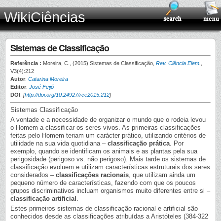
WikiCiências
Sistemas de Classificação
Referência :
Moreira, C., (2015) Sistemas de Classificação,
Rev. Ciência Elem.
,
V3(4):212
Autor
:
Catarina Moreira
Editor
:
José Feijó
DOI
:
[
http://doi.org/10.24927/rce2015.212
]
Sistemas Classificação
A vontade e a necessidade de organizar o mundo que o rodeia levou
o Homem a classificar os seres vivos. As primeiras classificações
feitas pelo Homem teriam um carácter prático, utilizando critérios de
utilidade na sua vida quotidiana –
classificação prática
. Por
exemplo, quando se identificam os animais e as plantas pela sua
perigosidade (perigoso vs. não perigoso). Mais tarde os sistemas de
classificação evoluem e utilizam características estruturais dos seres
considerados –
classificações racionais
, que utilizam ainda um
pequeno número de características, fazendo com que os poucos
grupos discriminativos incluam organismos muito diferentes entre si –
classificação artificial
.
Estes primeiros sistemas de classificação racional e artificial são
conhecidos desde as classificações atribuídas a Aristóteles (384-322