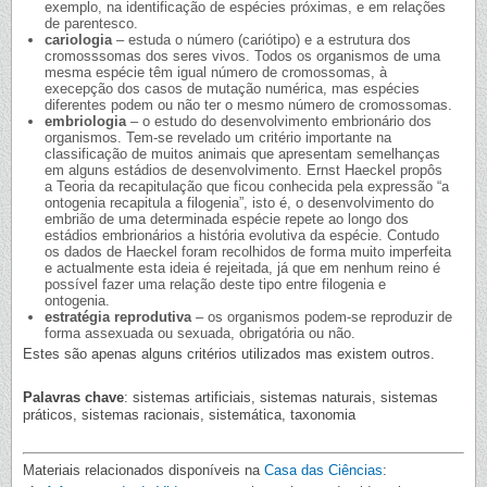
exemplo, na identificação de espécies próximas, e em relações
de parentesco.
cariologia
– estuda o número (cariótipo) e a estrutura dos
cromosssomas dos seres vivos. Todos os organismos de uma
mesma espécie têm igual número de cromossomas, à
execepção dos casos de mutação numérica, mas espécies
diferentes podem ou não ter o mesmo número de cromossomas.
embriologia
– o estudo do desenvolvimento embrionário dos
organismos. Tem-se revelado um critério importante na
classificação de muitos animais que apresentam semelhanças
em alguns estádios de desenvolvimento. Ernst Haeckel propôs
a Teoria da recapitulação que ficou conhecida pela expressão “a
ontogenia recapitula a filogenia”, isto é, o desenvolvimento do
embrião de uma determinada espécie repete ao longo dos
estádios embrionários a história evolutiva da espécie. Contudo
os dados de Haeckel foram recolhidos de forma muito imperfeita
e actualmente esta ideia é rejeitada, já que em nenhum reino é
possível fazer uma relação deste tipo entre filogenia e
ontogenia.
estratégia reprodutiva
– os organismos podem-se reproduzir de
forma assexuada ou sexuada, obrigatória ou não.
Estes são apenas alguns critérios utilizados mas existem outros.
Palavras chave
: sistemas artificiais, sistemas naturais, sistemas
práticos, sistemas racionais, sistemática, taxonomia
Materiais relacionados disponíveis na
Casa das Ciências
: