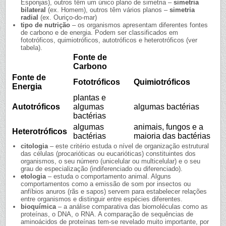
Esponjas), outros têm um único plano de simetria –
simetria
bilateral
(ex. Homem), outros têm vários planos –
simetria
radial
(ex. Ouriço-do-mar)
tipo de nutrição
– os organismos apresentam diferentes fontes
de carbono e de energia. Podem ser classificados em
fototróficos, quimiotróficos, autotróficos e heterotróficos (ver
tabela).
Fonte de
Carbono
Fonte de
Fototróficos
Quimiotróficos
Energia
plantas e
Autotróficos
algumas
algumas bactérias
bactérias
algumas
animais, fungos e a
Heterotróficos
bactérias
maioria das bactérias
citologia
– este critério estuda o nível de organização estrutural
das células (procarióticas ou eucarióticas) constituintes dos
organismos, o seu número (unicelular ou multicelular) e o seu
grau de especialização (indiferenciado ou diferenciado).
etologia
– estuda o comportamento animal. Alguns
comportamentos como a emissão de som por insectos ou
anfíbios anuros (rãs e sapos) servem para estabelecer relações
entre organismos e distinguir entre espécies diferentes.
bioquímica
– a análise comparativa das biomoléculas como as
proteínas, o DNA, o RNA. A comparação de sequências de
aminoácidos de proteínas tem-se revelado muito importante, por