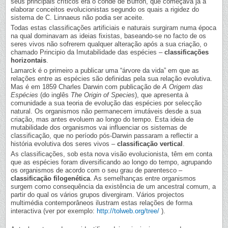
seus principais críticos era o conde de Buffon, que começava já a
elaborar conceitos evolucionistas segundo os quais a rigidez do
sistema de C. Linnaeus não podia ser aceite.
Todas estas classificações artificiais e naturais surgiram numa época
na qual dominavam as ideias fixistas, baseando-se no facto de os
seres vivos não sofrerem qualquer alteração após a sua criação, o
chamado Principio da Imutabilidade das espécies –
classificações
horizontais
.
Lamarck é o primeiro a publicar uma “árvore da vida” em que as
relações entre as espécies são definidas pela sua relação evolutiva.
Mas é em 1859 Charles Darwin com publicação de
A Origem das
Espécies
(do inglês
The Origin of Species
), que apresenta à
comunidade a sua teoria de evolução das espécies por selecção
natural. Os organismos não permanecem imutáveis desde a sua
criação, mas antes evoluem ao longo do tempo. Esta ideia de
mutabilidade dos organismos vai influenciar os sistemas de
classificação, que no período pós-Darwin passaram a reflectir a
história evolutiva dos seres vivos –
classificação vertical
.
As classificações, sob esta nova visão evolucionista, têm em conta
que as espécies foram diversificando ao longo do tempo, agrupando
os organismos de acordo com o seu grau de parentesco –
classificação filogenética
. As semelhanças entre organismos
surgem como consequência da existência de um ancestral comum, a
partir do qual os vários grupos divergiram. Vários projectos
multimédia contemporâneos ilustram estas relações de forma
interactiva (ver por exemplo:
http://tolweb.org/tree/
).