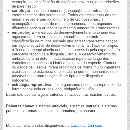
exemplo, na identificação de espécies próximas, e em relações
de parentesco.
cariologia
– estuda o número (cariótipo) e a estrutura dos
cromosssomas dos seres vivos. Todos os organismos de uma
mesma espécie têm igual número de cromossomas, à
execepção dos casos de mutação numérica, mas espécies
diferentes podem ou não ter o mesmo número de cromossomas.
embriologia
– o estudo do desenvolvimento embrionário dos
organismos. Tem-se revelado um critério importante na
classificação de muitos animais que apresentam semelhanças
em alguns estádios de desenvolvimento. Ernst Haeckel propôs
a Teoria da recapitulação que ficou conhecida pela expressão “a
ontogenia recapitula a filogenia”, isto é, o desenvolvimento do
embrião de uma determinada espécie repete ao longo dos
estádios embrionários a história evolutiva da espécie. Contudo
os dados de Haeckel foram recolhidos de forma muito imperfeita
e actualmente esta ideia é rejeitada, já que em nenhum reino é
possível fazer uma relação deste tipo entre filogenia e
ontogenia.
estratégia reprodutiva
– os organismos podem-se reproduzir de
forma assexuada ou sexuada, obrigatória ou não.
Estes são apenas alguns critérios utilizados mas existem outros.
Palavras chave
: sistemas artificiais, sistemas naturais, sistemas
práticos, sistemas racionais, sistemática, taxonomia
Materiais relacionados disponíveis na
Casa das Ciências
: