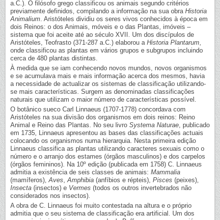
a.C.). O filósofo grego classificou os animais segundo critérios
previamente definidos, compilando a informação na sua obra
Historia
Animalium
. Aristóteles dividiu os seres vivos conhecidos à época em
dois Reinos: o dos Animais, móveis e o das Plantas, imóveis –
sistema que foi aceite até ao século XVII. Um dos discípulos de
Aristóteles, Teofrasto (371-287 a.C.) elaborou a
Historia Plantarum
,
onde classificou as plantas em vários grupos e subgrupos incluindo
cerca de 480 plantas distintas.
À medida que se iam conhecendo novos mundos, novos organismos
e se acumulava mais e mais informação acerca dos mesmos, havia
a necessidade de actualizar os sistemas de classificação utilizando-
se mais características. Surgem as denominadas classificações
naturais que utilizam o maior número de características possível.
O botânico sueco Carl Linnaeus (1707-1778) concordava com
Aristóteles na sua divisão dos organismos em dois reinos: Reino
Animal e Reino das Plantas. No seu livro
Systema Naturae
, publicado
em 1735, Linnaeus apresentou as bases das classificações actuais
colocando os organismos numa hierarquia. Nesta primeira edição
Linnaeus classifica as plantas utilizando caracteres sexuais como o
número e o arranjo dos estames (órgãos masculinos) e dos carpelos
(órgãos femininos). Na 10º edição (publicada em 1758) C. Linnaeus
admitia a existência de seis classes de animais:
Mammalia
(mamíferos),
Aves
,
Amphibia
(anfíbios e répteis),
Pisces
(peixes),
Insecta
(insectos) e
Vermes
(todos os outros invertebrados não
considerados nos insectos).
A obra de C. Linnaeus foi muito contestada na altura e o próprio
admitia que o seu sistema de classificação era artificial. Um dos