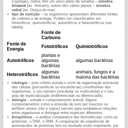
Esponjas), outros têm um único plano de simetria –
simetria
bilateral
(ex. Homem), outros têm vários planos –
simetria
radial
(ex. Ouriço-do-mar)
tipo de nutrição
– os organismos apresentam diferentes fontes
de carbono e de energia. Podem ser classificados em
fototróficos, quimiotróficos, autotróficos e heterotróficos (ver
tabela).
Fonte de
Carbono
Fonte de
Fototróficos
Quimiotróficos
Energia
plantas e
Autotróficos
algumas
algumas bactérias
bactérias
algumas
animais, fungos e a
Heterotróficos
bactérias
maioria das bactérias
citologia
– este critério estuda o nível de organização estrutural
das células (procarióticas ou eucarióticas) constituintes dos
organismos, o seu número (unicelular ou multicelular) e o seu
grau de especialização (indiferenciado ou diferenciado).
etologia
– estuda o comportamento animal. Alguns
comportamentos como a emissão de som por insectos ou
anfíbios anuros (rãs e sapos) servem para estabelecer relações
entre organismos e distinguir entre espécies diferentes.
bioquímica
– a análise comparativa das biomoléculas como as
proteínas, o DNA, o RNA. A comparação de sequências de
aminoácidos de proteínas tem-se revelado muito importante, por