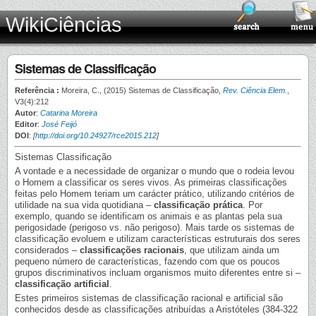
WikiCiências
Sistemas de Classificação
Referência :
Moreira, C., (2015) Sistemas de Classificação,
Rev. Ciência Elem.
,
V3(4):212
Autor
:
Catarina Moreira
Editor
:
José Feijó
DOI
:
[
http://doi.org/10.24927/rce2015.212
]
Sistemas Classificação
A vontade e a necessidade de organizar o mundo que o rodeia levou
o Homem a classificar os seres vivos. As primeiras classificações
feitas pelo Homem teriam um carácter prático, utilizando critérios de
utilidade na sua vida quotidiana –
classificação prática
. Por
exemplo, quando se identificam os animais e as plantas pela sua
perigosidade (perigoso vs. não perigoso). Mais tarde os sistemas de
classificação evoluem e utilizam características estruturais dos seres
considerados –
classificações racionais
, que utilizam ainda um
pequeno número de características, fazendo com que os poucos
grupos discriminativos incluam organismos muito diferentes entre si –
classificação artificial
.
Estes primeiros sistemas de classificação racional e artificial são
conhecidos desde as classificações atribuídas a Aristóteles (384-322