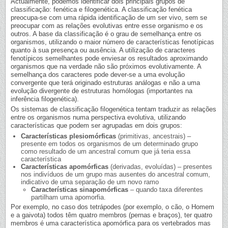
Actualmente, podemos identificar dois principais grupos de
classificação: fenética e filogenética. A classificação fenética
preocupa-se com uma rápida identificação de um ser vivo, sem se
preocupar com as relações evolutivas entre esse organismo e os
outros. A base da classificação é o grau de semelhança entre os
organismos, utilizando o maior número de características fenotípicas
quanto à sua presença ou ausência. A utilização de caracteres
fenotípicos semelhantes pode enviesar os resultados aproximando
organismos que na verdade não são próximos evolutivamente. A
semelhança dos caracteres pode dever-se a uma evolução
convergente que terá originado estruturas análogas e não a uma
evolução divergente de estruturas homólogas (importantes na
inferência filogenética).
Os sistemas de classificação filogenética tentam traduzir as relações
entre os organismos numa perspectiva evolutiva, utilizando
características que podem ser agrupadas em dois grupos:
Características plesiomórficas
(primitivas, ancestrais) –
presente em todos os organismos de um determinado grupo
como resultado de um ancestral comum que já teria essa
característica
Características apomórficas
(derivadas, evoluídas) – presentes
nos indivíduos de um grupo mas ausentes do ancestral comum,
indicativo de uma separação de um novo ramo
Características sinapomórficas
– quando taxa diferentes
partilham uma apomorfia.
Por exemplo, no caso dos tetrápodes (por exemplo, o cão, o Homem
e a gaivota) todos têm quatro membros (pernas e braços), ter quatro
membros é uma característica apomórfica para os vertebrados mas