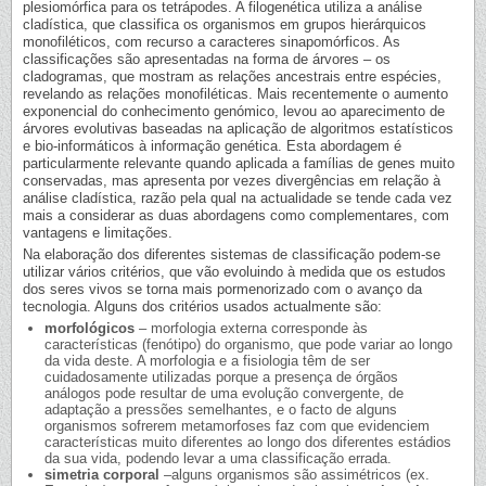
plesiomórfica para os tetrápodes. A filogenética utiliza a análise
cladística, que classifica os organismos em grupos hierárquicos
monofiléticos, com recurso a caracteres sinapomórficos. As
classificações são apresentadas na forma de árvores – os
cladogramas, que mostram as relações ancestrais entre espécies,
revelando as relações monofiléticas. Mais recentemente o aumento
exponencial do conhecimento genómico, levou ao aparecimento de
árvores evolutivas baseadas na aplicação de algoritmos estatísticos
e bio-informáticos à informação genética. Esta abordagem é
particularmente relevante quando aplicada a famílias de genes muito
conservadas, mas apresenta por vezes divergências em relação à
análise cladística, razão pela qual na actualidade se tende cada vez
mais a considerar as duas abordagens como complementares, com
vantagens e limitações.
Na elaboração dos diferentes sistemas de classificação podem-se
utilizar vários critérios, que vão evoluindo à medida que os estudos
dos seres vivos se torna mais pormenorizado com o avanço da
tecnologia. Alguns dos critérios usados actualmente são:
morfológicos
– morfologia externa corresponde às
características (fenótipo) do organismo, que pode variar ao longo
da vida deste. A morfologia e a fisiologia têm de ser
cuidadosamente utilizadas porque a presença de órgãos
análogos pode resultar de uma evolução convergente, de
adaptação a pressões semelhantes, e o facto de alguns
organismos sofrerem metamorfoses faz com que evidenciem
características muito diferentes ao longo dos diferentes estádios
da sua vida, podendo levar a uma classificação errada.
simetria corporal
–alguns organismos são assimétricos (ex.