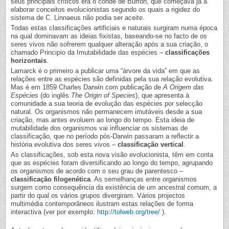
seus principais críticos era o conde de Buffon, que começava já a
elaborar conceitos evolucionistas segundo os quais a rigidez do
sistema de C. Linnaeus não podia ser aceite.
Todas estas classificações artificiais e naturais surgiram numa época
na qual dominavam as ideias fixistas, baseando-se no facto de os
seres vivos não sofrerem qualquer alteração após a sua criação, o
chamado Principio da Imutabilidade das espécies –
classificações
horizontais
.
Lamarck é o primeiro a publicar uma “árvore da vida” em que as
relações entre as espécies são definidas pela sua relação evolutiva.
Mas é em 1859 Charles Darwin com publicação de
A Origem das
Espécies
(do inglês
The Origin of Species
), que apresenta à
comunidade a sua teoria de evolução das espécies por selecção
natural. Os organismos não permanecem imutáveis desde a sua
criação, mas antes evoluem ao longo do tempo. Esta ideia de
mutabilidade dos organismos vai influenciar os sistemas de
classificação, que no período pós-Darwin passaram a reflectir a
história evolutiva dos seres vivos –
classificação vertical
.
As classificações, sob esta nova visão evolucionista, têm em conta
que as espécies foram diversificando ao longo do tempo, agrupando
os organismos de acordo com o seu grau de parentesco –
classificação filogenética
. As semelhanças entre organismos
surgem como consequência da existência de um ancestral comum, a
partir do qual os vários grupos divergiram. Vários projectos
multimédia contemporâneos ilustram estas relações de forma
interactiva (ver por exemplo:
http://tolweb.org/tree/
).