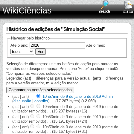
WikiCiências
Histórico de edições de "Simulação Social"
Navegar pelo histórico
Até o ano:
Até o mês:
Selecção de diferenças: use os botões de opção para marcar as
versões que deseja comparar. Pressione 'Enter' ou clique o botão
"Comparar as versões seleccionadas".
Legenda:
(act)
= diferenças para a versão actual,
(ant)
= diferenças
para a versão anterior,
m
= edição menor
(act | ant)
10h57min de 9 de janeiro de 2019
‎
Admin
(
discussão
|
contribs
)
‎
. .
(17 267 bytes)
(+2 060)
(act | ant)
10h54min de 9 de janeiro de 2019
‎
(nome de
utilizador removido)
‎
. .
(15 207 bytes)
(+16)
(act | ant)
10h53min de 9 de janeiro de 2019
‎
(nome de
utilizador removido)
‎
. .
(15 191 bytes)
(+24)
(act | ant)
10h53min de 9 de janeiro de 2019
‎
(nome de
utilizador removido)
‎
. .
(15 167 bytes)
(+81)