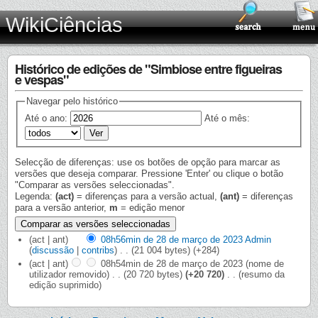
WikiCiências
Histórico de edições de "Simbiose entre figueiras
e vespas"
Navegar pelo histórico
Até o ano:
Até o mês:
Selecção de diferenças: use os botões de opção para marcar as
versões que deseja comparar. Pressione 'Enter' ou clique o botão
"Comparar as versões seleccionadas".
Legenda:
(act)
= diferenças para a versão actual,
(ant)
= diferenças
para a versão anterior,
m
= edição menor
(act | ant)
08h56min de 28 de março de 2023
‎
Admin
(
discussão
|
contribs
)
‎
. .
(21 004 bytes)
(+284)
(act | ant)
08h54min de 28 de março de 2023
‎
(nome de
utilizador removido)
‎
. .
(20 720 bytes)
(+20 720)
‎
. .
(resumo da
edição suprimido)