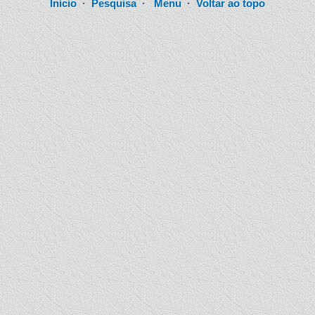
Início
·
Pesquisa
·
Menu
·
Voltar ao topo