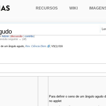
RECURSOS
WIKI
IMAGEN
Le
gudo
or
Admin
(
discussão
|
contribs
)
Revisão seguinte → (dif)
no de um ângulo agudo,
Rev. Ciência Elem.
, V3(1):016
Para definir o seno de um ângulo agudo 
no applet