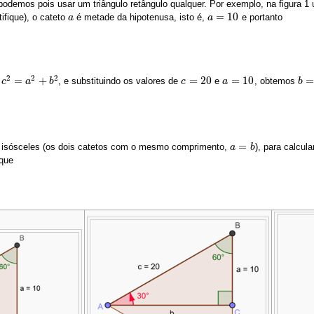
odemos pois usar um triângulo retângulo qualquer. Por exemplo, na figura 1
=
10
tifique), o cateto
é metade da hipotenusa, isto é,
e portanto
a
a
a
a
=
10
2
2
2
=
+
=
20
=
10
=
,
, e substituindo os valores de
e
, obtemos
c
c
2
=
a
2
a
+
b
2
b
c
c
=
20
a
a
=
10
b
b
=
4
=
lo isósceles (os dois catetos com o mesmo comprimento,
), para calcul
a
a
=
b
b
que