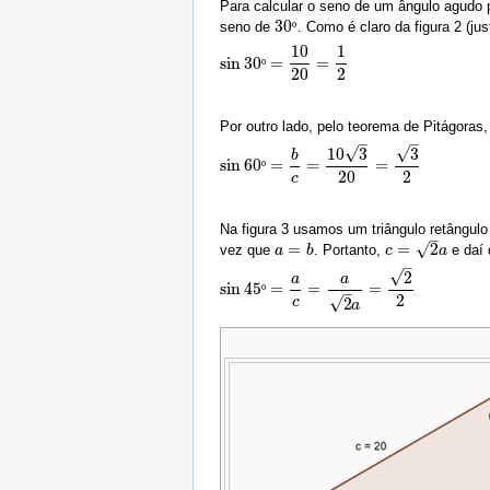
Para calcular o seno de um ângulo agudo p
30
seno de
. Como é claro da figura 2 (jus
30
º
º
10
1
sin
30
=
=
sin
30
º
=
º
10
20
=
1
2
20
2
Por outro lado, pelo teorema de Pitágoras
–
–
√
√
10
3
3
b
sin
60
=
=
=
sin
60
º
=
º
b
c
=
10
3
20
=
3
2
20
2
c
Na figura 3 usamos um triângulo retângu
–
√
=
=
2
vez que
. Portanto,
e daí 
a
a
=
b
b
c
c
=
2
a
a
–
√
2
a
a
sin
45
=
=
=
sin
45
º
=
º
a
c
=
a
2
a
=
2
2
–
2
√
2
c
a