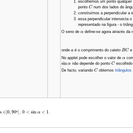
escolhemos um ponto qualquer
ponto
num dos lados do ângul
C
C
construímos a perpendicular a
essa perpendicular intersecta o
representado na figura - o triân
O seno de
define-se agora através da 
α
α
onde
é o comprimento do cateto
a
a
B
B
C
C
No applet pode escolher o valor de
com 
α
α
sin
não depende do ponto
escolhido 
sin
α
α
C
C
De facto, variando
obtemos
triângulos
C
C
∈
]
0
,
90
[
0
<
sin
<
1
,
.
α
α
∈
]
0
,
90
º
[
º
0
<
sin
α
<
1
α