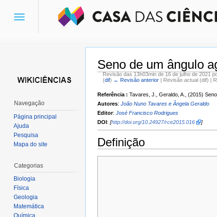
Toggle
navigation
Seno de um ângulo a
Revisão das 13h03min de 16 de julho de 2021 p
(
dif
)
← Revisão anterior
| Revisão actual (dif) | 
Ir para:
navegação
,
pesquisa
Referência :
Tavares, J., Geraldo, A., (2015) Se
Navegação
Autores
:
João Nuno Tavares e Ângela Geraldo
Editor
:
José Francisco Rodrigues
Página principal
DOI
:
[
http://doi.org/10.24927/rce2015.016
]
Ajuda
Pesquisa
Definição
Mapa do site
Categorias
Biologia
Física
Geologia
Matemática
Química