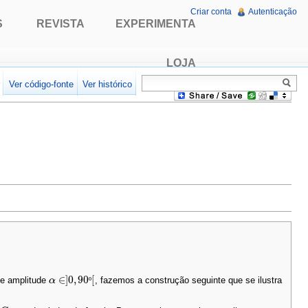
Criar conta
Autenticação
S
REVISTA
EXPERIMENTA
LOJA
r
Ver código-fonte
Ver histórico
∈
]
0
,
90
[
de amplitude
, fazemos a construção seguinte que se ilustra
α
α
∈
]
0
,
90
º
[
º