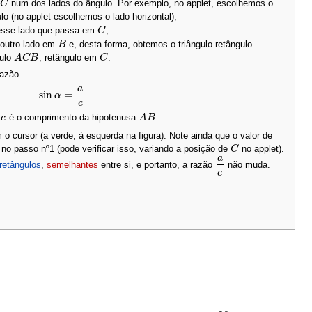
num dos lados do ângulo. Por exemplo, no applet, escolhemos o
C
C
o (no applet escolhemos o lado horizontal);
 esse lado que passa em
;
C
C
 outro lado em
e, desta forma, obtemos o triângulo retângulo
B
B
gulo
, retângulo em
.
A
A
C
C
B
B
C
C
razão
a
sin
=
sin
α
α
=
a
c
c
e
é o comprimento da hipotenusa
.
c
c
A
A
B
B
o cursor (a verde, à esquerda na figura). Note ainda que o valor de
no passo nº1 (pode verificar isso, variando a posição de
no applet).
C
C
a
 retângulos
,
semelhantes
entre si, e portanto, a razão
não muda.
a
c
c