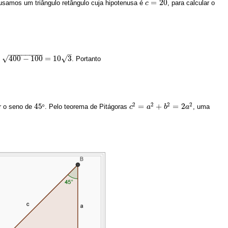
=
20
 usamos um triângulo retângulo cuja hipotenusa é
, para calcular o
c
c
=
20
–
−
−
−
−
−
−
−
−
√
400
−
100
=
10
3
√
. Portanto
00
−
100
=
10
3
2
2
2
2
45
=
+
=
2
ar o seno de
. Pelo teorema de Pitágoras
, uma
45
º
º
c
c
2
=
a
2
a
+
b
2
=
2
b
a
2
a