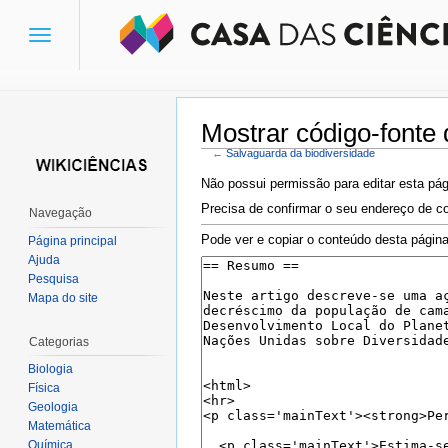
Toggle
navigation
Mostrar código-fonte
←
Salvaguarda da biodiversidade
Ir para:
navegação
,
pesquisa
Não possui permissão para editar esta pág
Precisa de confirmar o seu endereço de co
Navegação
Pode ver e copiar o conteúdo desta página
Página principal
Ajuda
Pesquisa
Mapa do site
Categorias
Biologia
Física
Geologia
Matemática
Química