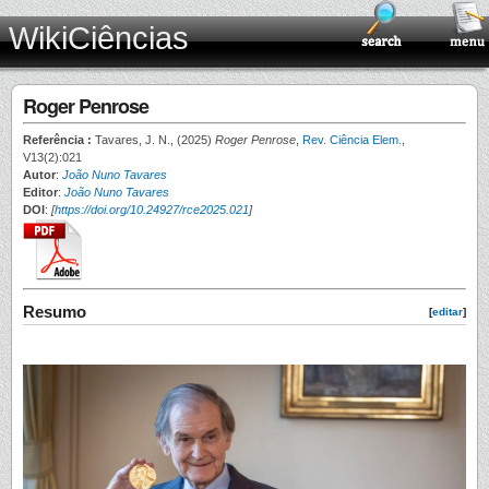
WikiCiências
Roger Penrose
Referência :
Tavares, J. N., (2025)
Roger Penrose
,
Rev. Ciência Elem.
,
V13(2):021
Autor
:
João Nuno Tavares
Editor
:
João Nuno Tavares
DOI
:
[
https://doi.org/10.24927/rce2025.021
]
Resumo
[
editar
]