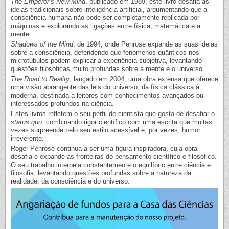
The Emperor’s New Mind
, publicado em 1989, este livro desafia as
ideias tradicionais sobre inteligência artificial, argumentando que a
consciência humana não pode ser completamente replicada por
máquinas e explorando as ligações entre física, matemática e a
mente.
Shadows of the Mind
, de 1994, onde Penrose expande as suas ideias
sobre a consciência, defendendo que fenómenos quânticos nos
microtúbulos podem explicar a experiência subjetiva, levantando
questões filosóficas muito profundas sobre a mente e o universo.
The Road to Reality
, lançado em 2004, uma obra extensa que oferece
uma visão abrangente das leis do universo, da física clássica à
moderna, destinada a leitores com conhecimentos avançados ou
interessados profundos na ciência.
Estes livros refletem o seu perfil de cientista que gosta de desafiar o
status quo
, combinando rigor científico com uma escrita que muitas
vezes surpreende pelo seu estilo acessível e, por vezes, humor
irreverente.
Roger Penrose continua a ser uma figura inspiradora, cuja obra
desafia e expande as fronteiras do pensamento científico e filosófico.
O seu trabalho interpela constantemente o equilíbrio entre ciência e
filosofia, levantando questões profundas sobre a natureza da
realidade, da consciência e do universo.