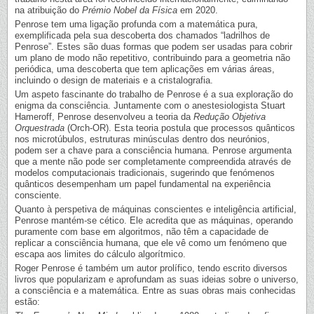
na atribuição do
Prémio Nobel da Física
em 2020.
Penrose tem uma ligação profunda com a matemática pura,
exemplificada pela sua descoberta dos chamados “ladrilhos de
Penrose”. Estes são duas formas que podem ser usadas para cobrir
um plano de modo não repetitivo, contribuindo para a geometria não
periódica, uma descoberta que tem aplicações em várias áreas,
incluindo o design de materiais e a cristalografia.
Um aspeto fascinante do trabalho de Penrose é a sua exploração do
enigma da consciência. Juntamente com o anestesiologista Stuart
Hameroff, Penrose desenvolveu a teoria da
Redução Objetiva
Orquestrada
(Orch-OR). Esta teoria postula que processos quânticos
nos microtúbulos, estruturas minúsculas dentro dos neurónios,
podem ser a chave para a consciência humana. Penrose argumenta
que a mente não pode ser completamente compreendida através de
modelos computacionais tradicionais, sugerindo que fenómenos
quânticos desempenham um papel fundamental na experiência
consciente.
Quanto à perspetiva de máquinas conscientes e inteligência artificial,
Penrose mantém-se cético. Ele acredita que as máquinas, operando
puramente com base em algoritmos, não têm a capacidade de
replicar a consciência humana, que ele vê como um fenómeno que
escapa aos limites do cálculo algorítmico.
Roger Penrose é também um autor prolífico, tendo escrito diversos
livros que popularizam e aprofundam as suas ideias sobre o universo,
a consciência e a matemática. Entre as suas obras mais conhecidas
estão: