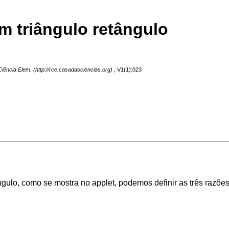
m triângulo retângulo
Ciência Elem.
, V1(1):023
ngulo
, como se mostra no applet, podemos definir as três razõe
a
=
a
c