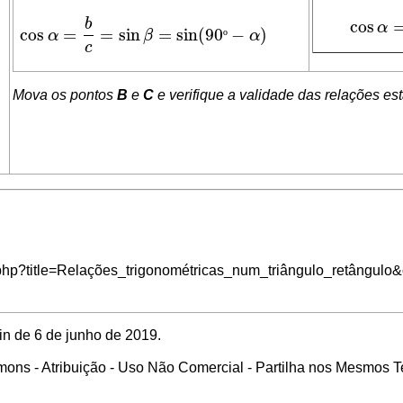
b
cos
α
cos
cos
=
=
sin
=
sin
(
90
−
)
α
β
º
α
cos
α
=
b
c
=
sin
β
=
sin
(
90
º
−
α
)
c
Mova os pontos
B
e
C
e verifique a validade das relações es
ex.php?title=Relações_trigonométricas_num_triângulo_retângulo
in de 6 de junho de 2019.
ons - Atribuição - Uso Não Comercial - Partilha nos Mesmos 