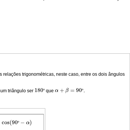
relações trigonométricas, neste caso, entre os dois
ângulos
180
+
=
90
um triângulo ser
º
que
α
β
º
.
180
º
α
+
β
=
90
º
=
cos
(
90
−
)
º
α
=
cos
(
90
º
−
α
)