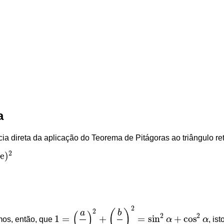
nusa
=
b
c
ente
=
a
b
a
a direta da aplicação do
Teorema de Pitágoras
ao triângulo re
2
te
)
2
2
(
)
a
b
(
)
2
2
1
=
+
=
sin
+
cos
os, então, que
α
α
, ist
1
=
(
a
c
)
2
+
(
b
c
)
2
=
sin
2
α
+
cos
2
α