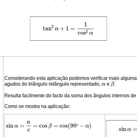
1
2
tan
+
1
=
α
tan
2
α
+
1
=
1
cos
2
α
cos
2
α
Considerando esta aplicação podemos verificar mais algumas 
agudos
do
triângulo retângulo
representado,
α
e
β
.
α
β
Resulta facilmente do facto da soma dos
ângulos internos
de 
Como se mostra na aplicação:
a
sin
=
=
cos
=
cos
(
90
−
)
α
β
º
α
sin
α
=
a
c
=
cos
β
=
cos
(
90
º
−
α
)
sin
α
sin
α
c