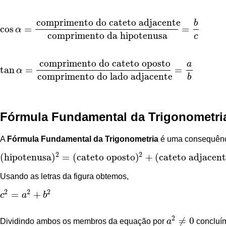
comprimento do cateto adjacente
b
cos
=
=
α
cos
α
=
comprimento do cateto adjacente
comprimento da hipote
comprimento da hipotenusa
c
comprimento do cateto oposto
a
tan
=
=
α
tan
α
=
comprimento do cateto oposto
comprimento do lado adjac
comprimento do lado adjacente
b
Fórmula Fundamental da Trigonometri
A
Fórmula Fundamental da Trigonometria
é uma consequênci
2
2
(
hipotenusa
)
=
(
cateto oposto
)
+
(
cateto adjacen
(
hipotenusa
)
2
=
(
cateto oposto
)
2
+
(
cateto adjacente
)
2
Usando as letras da figura obtemos,
2
2
2
=
+
c
a
b
c
2
=
a
2
+
b
2
2
≠
0
Dividindo ambos os membros da equação por
a
concluím
a
2
≠
0