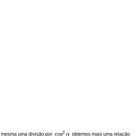
2
cos
a mesma uma divisão por
α
obtemos mais uma relação
cos
2
α