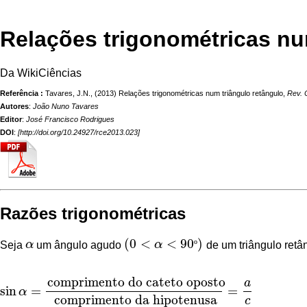
Relações trigonométricas nu
Da WikiCiências
Referência :
Tavares, J.N., (2013) Relações trigonométricas num triângulo retângulo,
Rev. 
Autores
:
João Nuno Tavares
Editor
:
José Francisco Rodrigues
DOI
:
[
http://doi.org/10.24927/rce2013.023
]
Razões trigonométricas
(
0
<
<
90
)
Seja
α
um ângulo agudo
α
º
de um
triângulo retâ
α
(
0
<
α
<
90
º
)
comprimento do cateto oposto
a
sin
=
=
α
sin
α
=
comprimento do cateto oposto
comprimento da hipotenus
comprimento da hipotenusa
c