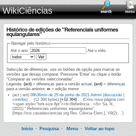
WikiCiências
Histórico de edições de "Referenciais uniformes
equiangulares"
Navegar pelo histórico
Até o ano:
Até o mês:
Selecção de diferenças: use os botões de opção para marcar as
versões que deseja comparar. Pressione 'Enter' ou clique o botão
"Comparar as versões seleccionadas".
Legenda:
(act)
= diferenças para a versão actual,
(ant)
= diferenças
para a versão anterior,
m
= edição menor
(act | ant)
09h36min de 25 de junho de 2021
‎
Admin
(
discussão
|
contribs
)
‎
. .
(12 304 bytes)
(+12 304)
‎
. .
(Criou nova página com
'<span style="font-size:8pt"><b>Referência : </b> Sá, N.,
(2021) '' Referenciais uniformes equiangulares'',
[https://rce.casadasciencias.org Rev. Ciência Elem.], V9(2):...')
Início
·
Pesquisa
·
Menu
·
Voltar ao topo