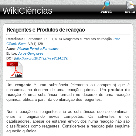
WikiCiências
Reagentes e Produtos de reacção
Referência :
Fernandes, R.F., (2014) Reagentes e Produtos de reação,
Rev.
Ciência Elem.
, V2(1):129
Autor
:
Ricardo Ferreira Fernandes
Editor
:
Jorge Gonçalves
DOI
:
[
http://doi.org/10.24927/rce2014.129
]
Um
reagente
é uma substância (elemento ou composto) que é
consumida no decorrer de uma reacção química. Um
produto de
reacção
é uma substância formada no decurso de uma reacção
química, obtida a partir da combinação dos reagentes.
Numa reacção os reagentes são as substâncias que se combinam
entre si originando novos compostos. Os solventes e os
catalisadores, apesar de estarem envolvidos numa reacção não são
classificados como reagentes. Considere-se a reacção pela seguinte
equação química: