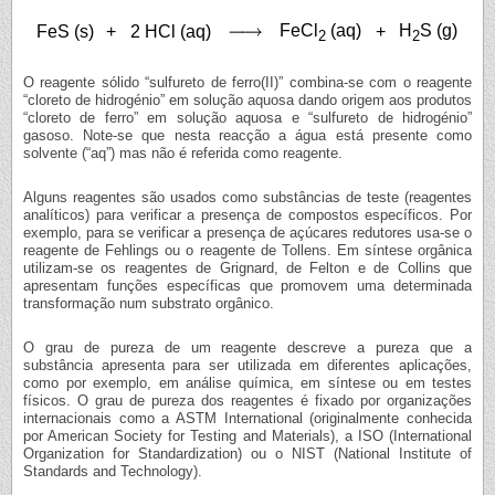
FeCl
(aq)
H
S (g)
FeS (s)
+
2 HCl (aq)
+
2
2
O reagente sólido “sulfureto de ferro(II)” combina-se com o reagente
“cloreto de hidrogénio” em solução aquosa dando origem aos produtos
“cloreto de ferro” em solução aquosa e “sulfureto de hidrogénio”
gasoso. Note-se que nesta reacção a água está presente como
solvente (“aq”) mas não é referida como reagente.
Alguns reagentes são usados como substâncias de teste (reagentes
analíticos) para verificar a presença de compostos específicos. Por
exemplo, para se verificar a presença de açúcares redutores usa-se o
reagente de Fehlings ou o reagente de Tollens. Em síntese orgânica
utilizam-se os reagentes de Grignard, de Felton e de Collins que
apresentam funções específicas que promovem uma determinada
transformação num substrato orgânico.
O grau de pureza de um reagente descreve a pureza que a
substância apresenta para ser utilizada em diferentes aplicações,
como por exemplo, em análise química, em síntese ou em testes
físicos. O grau de pureza dos reagentes é fixado por organizações
internacionais como a ASTM International (originalmente conhecida
por American Society for Testing and Materials), a ISO (International
Organization for Standardization) ou o NIST (National Institute of
Standards and Technology).