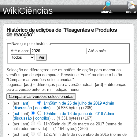
WikiCiências
Histórico de edições de "Reagentes e Produtos
de reacção"
Navegar pelo histórico
Até o ano:
Até o mês:
Selecção de diferenças: use os botões de opção para marcar as
versões que deseja comparar. Pressione 'Enter' ou clique o botão
"Comparar as versões seleccionadas".
Legenda:
(act)
= diferenças para a versão actual,
(ant)
= diferenças
para a versão anterior,
m
= edição menor
(act |
ant
)
14h50min de 25 de julho de 2019
‎
Admin
(
discussão
|
contribs
)
‎
. .
(4 536 bytes)
(+205)
(
act
| ant)
10h55min de 18 de junho de 2018
‎
Admin
(
discussão
|
contribs
)
‎
. .
(4 331 bytes)
(+167)
(act | ant)
11h05min de 15 de março de 2017
‎
(nome de
utilizador removido)
‎
. .
(4 164 bytes)
(-368)
(act | ant)
12h17min de 9 de novembro de 2015
‎
(nome de